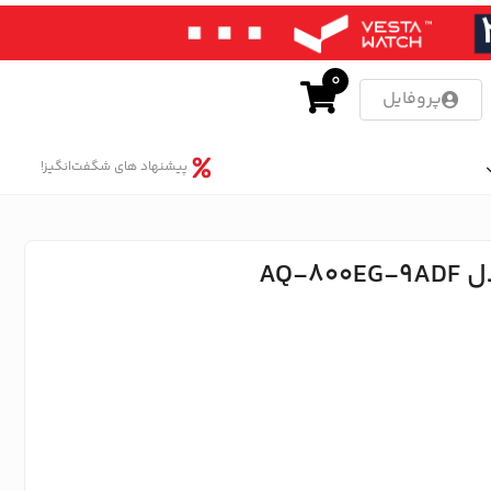
0
پروفایل
پیشنهاد های شگفت‌انگیز!