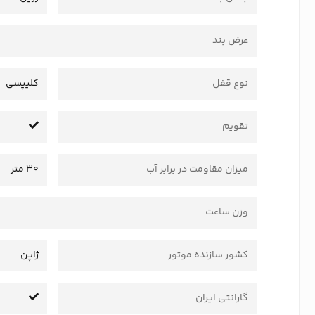
عرض بند
نوع قفل
کلیپسی
تقویم
میزان مقاومت در برابر آب
30 متر
وزن ساعت
کشور سازنده موتور
ژاپن
گارانتی ایران