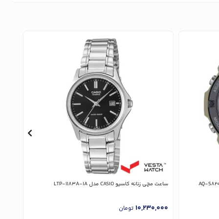
ساعت مچی زنانه کاسیو CASIO مدل LTP-1183A-1A
ساعت مچی زن
,000
10,230,000
تومان