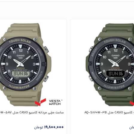
ل AQ-S820W-3B
ساعت مچی مردانه کاسیو CASIO مدل AQ-S820W-5AV
19,800,000
ان
تومان