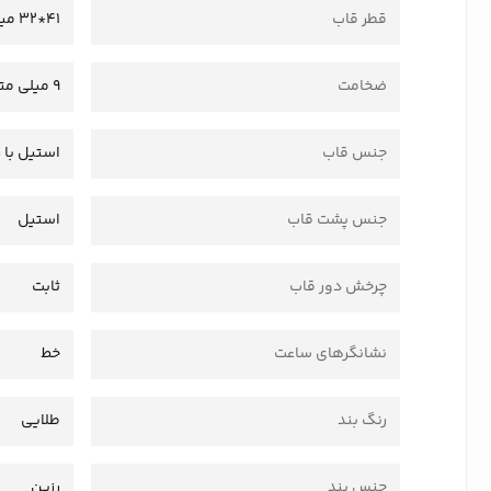
قطر قاب
41*32 میلی متر
ضخامت
9 میلی متر
جنس قاب
استیل با 
جنس پشت قاب
استیل
چرخش دور قاب
ثابت
نشانگرهای ساعت
خط
رنگ بند
طلایی
جنس بند
رزین