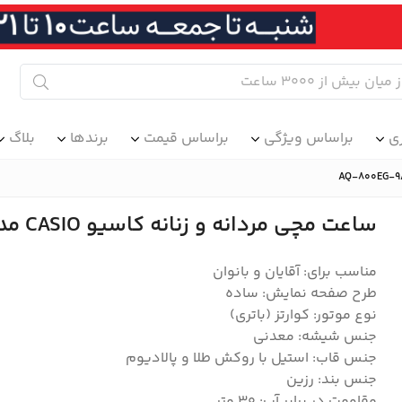
ی
براساس ویژگی
براساس قیمت
برندها
بلاگ
ساعت مچی مردانه و زنانه کاسیو CASIO مدل AQ-800EG-9ADF
مناسب برای: آقایان و بانوان
طرح صفحه نمایش: ساده
نوع موتور: کوارتز (باتری)
جنس شیشه: معدنی
جنس قاب: استیل با روکش طلا و پالادیوم
جنس بند: رزین
مقاومت در برابر آب: 30 متر