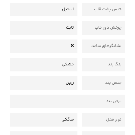
جنس پشت قاب
استیل
چرخش دور قاب
ثابت
نشانگرهای ساعت
رنگ بند
مشکی
جنس بند
رزین
عرض بند
نوع قفل
سگکی