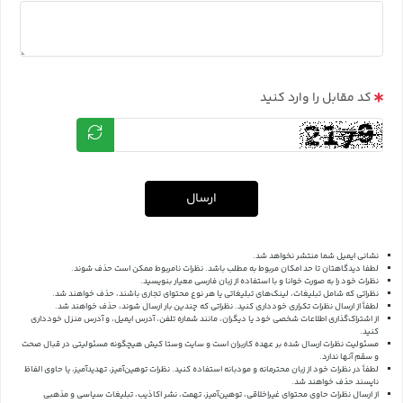
کد مقابل را وارد کنید
ارسال
نشانی ایمیل شما منتشر نخواهد شد.
لطفا دیدگاهتان تا حد امکان مربوط به مطلب باشد. نظرات نامربوط ممکن است حذف شوند.
نظرات خود را به صورت خوانا و با استفاده از زبان فارسی معیار بنویسید.
نظراتی که شامل تبلیغات، لینک‌های تبلیغاتی یا هر نوع محتوای تجاری باشند، حذف خواهند شد.
لطفاً از ارسال نظرات تکراری خودداری کنید. نظراتی که چندین بار ارسال شوند، حذف خواهند شد.
از اشتراک‌گذاری اطلاعات شخصی خود یا دیگران، مانند شماره تلفن، آدرس ایمیل، و آدرس منزل خودداری
کنید.
مسئولیت نظرات ارسال شده بر عهده کاربران است و سایت وستا کیش هیچگونه مسئولیتی در قبال صحت
و سقم آنها ندارد.
لطفاً در نظرات خود از زبان محترمانه و مودبانه استفاده کنید. نظرات توهین‌آمیز، تهدیدآمیز، یا حاوی الفاظ
ناپسند حذف خواهند شد.
از ارسال نظرات حاوی محتوای غیراخلاقی، توهین‌آمیز، تهمت، نشر اکاذیب، تبلیغات سیاسی و مذهبی