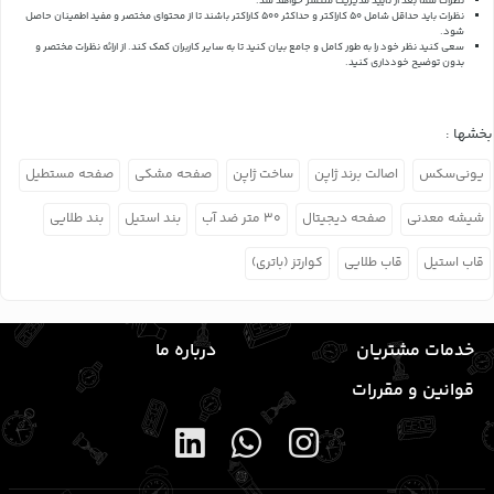
نظرات شما بعد از تایید مدیریت منتشر خواهد شد.
نظرات باید حداقل شامل 50 کاراکتر و حداکثر 500 کاراکتر باشند تا از محتوای مختصر و مفید اطمینان حاصل
شود.
سعی کنید نظر خود را به طور کامل و جامع بیان کنید تا به سایر کاربران کمک کند.
از ارائه نظرات مختصر و
بدون توضیح خودداری کنید.
بخشها :
یونی‌سکس
اصالت برند ژاپن
ساخت ژاپن
صفحه مشکی
صفحه مستطیل
شیشه معدنی
صفحه دیجیتال
۳۰ متر ضد آب
بند استیل
بند طلایی
قاب استیل
قاب طلایی
کوارتز (باتری)
خدمات مشتریان
درباره ما
قوانین و مقررات