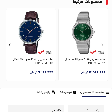
محصولات مرتبط
ساعت مچی زنانه کاسیو CASIO مدل
ساعت مچی زنانه کاسیو CASIO مدل
U
LTP-VT01L-2B
MQ-24DA-3A
0
9,900,000
10,800,000
تومان
تومان
مشخصات محصول
توضیحات
بازخوردها
برند ساعت
کاسیو