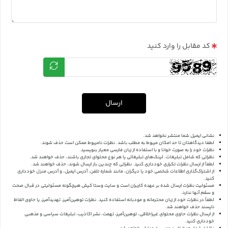
کد مقابل را وارد کنید
ارسال
نشانی ایمیل شما منتشر نخواهد شد.
لطفا دیدگاهتان تا حد امکان مربوط به مطلب باشد. نظرات نامربوط ممکن است حذف شوند.
نظرات خود را به صورت خوانا و با استفاده از زبان فارسی معیار بنویسید.
نظراتی که شامل تبلیغات، لینک‌های تبلیغاتی یا هر نوع محتوای تجاری باشند، حذف خواهند شد.
لطفاً از ارسال نظرات تکراری خودداری کنید. نظراتی که چندین بار ارسال شوند، حذف خواهند شد.
از اشتراک‌گذاری اطلاعات شخصی خود یا دیگران، مانند شماره تلفن، آدرس ایمیل، و آدرس منزل خودداری
کنید.
مسئولیت نظرات ارسال شده بر عهده کاربران است و سایت وستا کیش هیچگونه مسئولیتی در قبال صحت
و سقم آنها ندارد.
لطفاً در نظرات خود از زبان محترمانه و مودبانه استفاده کنید. نظرات توهین‌آمیز، تهدیدآمیز، یا حاوی الفاظ
ناپسند حذف خواهند شد.
از ارسال نظرات حاوی محتوای غیراخلاقی، توهین‌آمیز، تهمت، نشر اکاذیب، تبلیغات سیاسی و مذهبی
خودداری کنید.