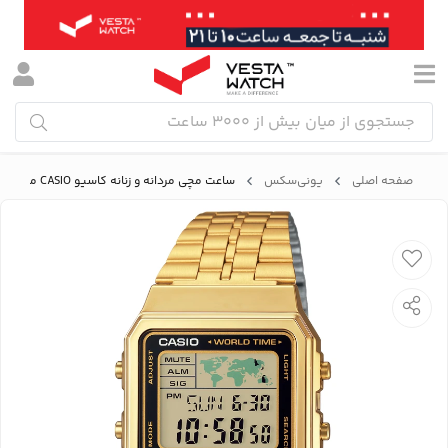
صفحه اصلی
یونی‌سکس
ساعت مچی مردانه و زنانه کاسیو CASIO مدل A500WGA-1DF