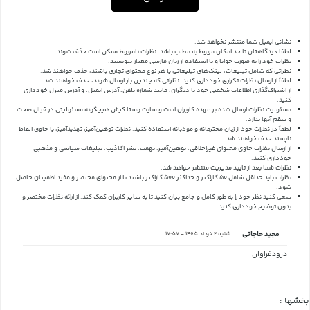
نشانی ایمیل شما منتشر نخواهد شد.
لطفا دیدگاهتان تا حد امکان مربوط به مطلب باشد. نظرات نامربوط ممکن است حذف شوند.
نظرات خود را به صورت خوانا و با استفاده از زبان فارسی معیار بنویسید.
نظراتی که شامل تبلیغات، لینک‌های تبلیغاتی یا هر نوع محتوای تجاری باشند، حذف خواهند شد.
لطفاً از ارسال نظرات تکراری خودداری کنید. نظراتی که چندین بار ارسال شوند، حذف خواهند شد.
از اشتراک‌گذاری اطلاعات شخصی خود یا دیگران، مانند شماره تلفن، آدرس ایمیل، و آدرس منزل خودداری
کنید.
مسئولیت نظرات ارسال شده بر عهده کاربران است و سایت وستا کیش هیچگونه مسئولیتی در قبال صحت
و سقم آنها ندارد.
لطفاً در نظرات خود از زبان محترمانه و مودبانه استفاده کنید. نظرات توهین‌آمیز، تهدیدآمیز، یا حاوی الفاظ
ناپسند حذف خواهند شد.
از ارسال نظرات حاوی محتوای غیراخلاقی، توهین‌آمیز، تهمت، نشر اکاذیب، تبلیغات سیاسی و مذهبی
خودداری کنید.
نظرات شما بعد از تایید مدیریت منتشر خواهد شد.
نظرات باید حداقل شامل 50 کاراکتر و حداکثر 500 کاراکتر باشند تا از محتوای مختصر و مفید اطمینان حاصل
شود.
سعی کنید نظر خود را به طور کامل و جامع بیان کنید تا به سایر کاربران کمک کند.
از ارائه نظرات مختصر و
بدون توضیح خودداری کنید.
مجید حاجاتی
شنبه 2 خرداد 1405 - 17:57
درودفراوان
بخشها :