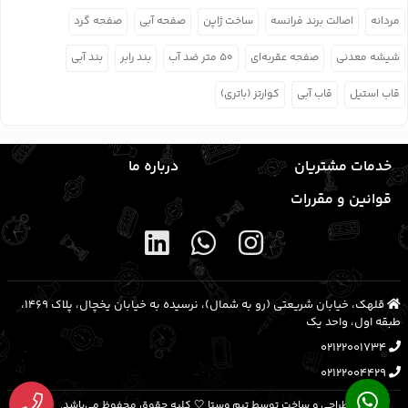
مردانه
اصالت برند فرانسه
ساخت ژاپن
صفحه آبی
صفحه گرد
شیشه معدنی
صفحه عقربه‌ای
۵۰ متر ضد آب
بند رابر
بند آبی
قاب استیل
قاب آبی
کوارتز (باتری)
خدمات مشتریان
درباره ما
قوانین و مقررات
قلهک، خیابان شریعتی (رو به شمال)، نرسیده به خیابان یخچال، پلاک ۱۴۶۹،
طبقه اول، واحد یک
02122001734
02122004429
طراحی و ساخت توسط تیم وستا 🤍 کلیه حقوق محفوظ می‌باشد.