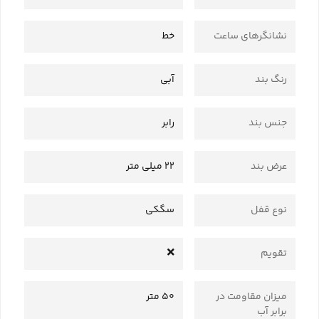
نشانگرهای ساعت
خط
رنگ بند
آبی
جنس بند
رابر
عرض بند
22 میلی متر
نوع قفل
سگکی
تقویم
میزان مقاومت در
50 متر
برابر آب