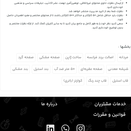
از ارسال نظرات حاوی محتوای غیراخلاقی، توهین‌آمیز، تهمت، نشر اکاذیب، تبلیغات سیاسی و مذهبی
خودداری کنید.
نظرات شما بعد از تایید مدیریت منتشر خواهد شد.
نظرات باید حداقل شامل 50 کاراکتر و حداکثر 500 کاراکتر باشند تا از محتوای مختصر و مفید اطمینان حاصل
شود.
سعی کنید نظر خود را به طور کامل و جامع بیان کنید تا به سایر کاربران کمک کند.
از ارائه نظرات مختصر و
بدون توضیح خودداری کنید.
بخشها :
مردانه
اصالت برند فرانسه
ساخت ژاپن
صفحه مشکی
صفحه گرد
شیشه معدنی
صفحه عقربه‌ای
۵۰ متر ضد آب
بند استیل
بند مشکی
قاب استیل
قاب چند رنگ
کوارتز (باتری)
خدمات مشتریان
درباره ما
قوانین و مقررات