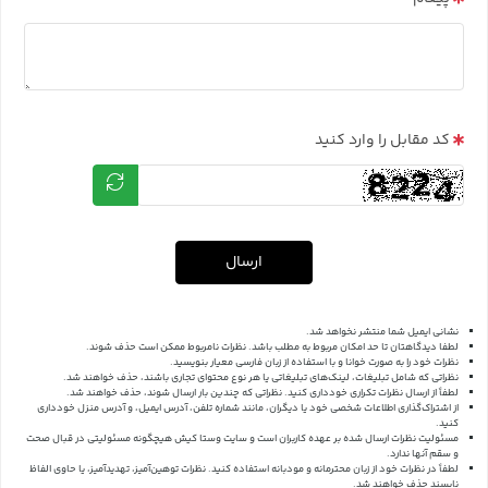
کد مقابل را وارد کنید
ارسال
نشانی ایمیل شما منتشر نخواهد شد.
لطفا دیدگاهتان تا حد امکان مربوط به مطلب باشد. نظرات نامربوط ممکن است حذف شوند.
نظرات خود را به صورت خوانا و با استفاده از زبان فارسی معیار بنویسید.
نظراتی که شامل تبلیغات، لینک‌های تبلیغاتی یا هر نوع محتوای تجاری باشند، حذف خواهند شد.
لطفاً از ارسال نظرات تکراری خودداری کنید. نظراتی که چندین بار ارسال شوند، حذف خواهند شد.
از اشتراک‌گذاری اطلاعات شخصی خود یا دیگران، مانند شماره تلفن، آدرس ایمیل، و آدرس منزل خودداری
کنید.
مسئولیت نظرات ارسال شده بر عهده کاربران است و سایت وستا کیش هیچگونه مسئولیتی در قبال صحت
و سقم آنها ندارد.
لطفاً در نظرات خود از زبان محترمانه و مودبانه استفاده کنید. نظرات توهین‌آمیز، تهدیدآمیز، یا حاوی الفاظ
ناپسند حذف خواهند شد.