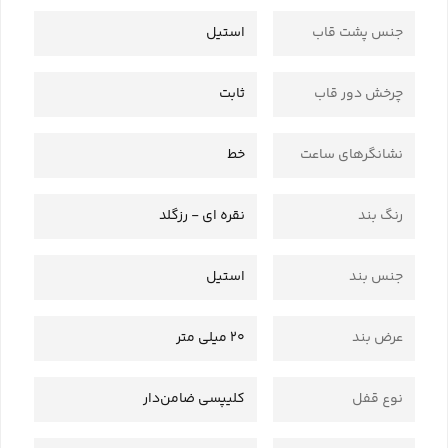
جنس پشت قاب
استیل
چرخش دور قاب
ثابت
نشانگرهای ساعت
خط
رنگ بند
نقره ای - رزگلد
جنس بند
استیل
عرض بند
20 میلی متر
نوع قفل
کلیپسی ضامن‌دار