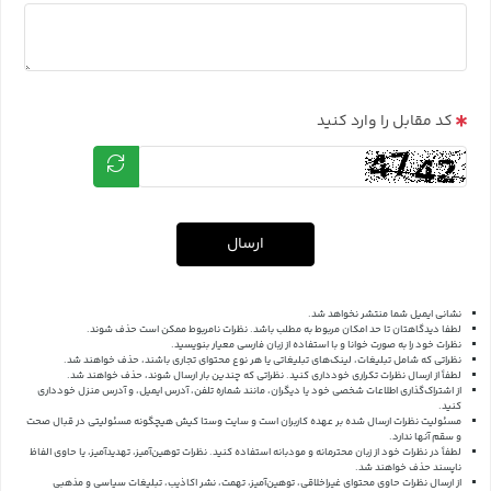
کد مقابل را وارد کنید
ارسال
نشانی ایمیل شما منتشر نخواهد شد.
لطفا دیدگاهتان تا حد امکان مربوط به مطلب باشد. نظرات نامربوط ممکن است حذف شوند.
نظرات خود را به صورت خوانا و با استفاده از زبان فارسی معیار بنویسید.
نظراتی که شامل تبلیغات، لینک‌های تبلیغاتی یا هر نوع محتوای تجاری باشند، حذف خواهند شد.
لطفاً از ارسال نظرات تکراری خودداری کنید. نظراتی که چندین بار ارسال شوند، حذف خواهند شد.
از اشتراک‌گذاری اطلاعات شخصی خود یا دیگران، مانند شماره تلفن، آدرس ایمیل، و آدرس منزل خودداری
کنید.
مسئولیت نظرات ارسال شده بر عهده کاربران است و سایت وستا کیش هیچگونه مسئولیتی در قبال صحت
و سقم آنها ندارد.
لطفاً در نظرات خود از زبان محترمانه و مودبانه استفاده کنید. نظرات توهین‌آمیز، تهدیدآمیز، یا حاوی الفاظ
ناپسند حذف خواهند شد.
از ارسال نظرات حاوی محتوای غیراخلاقی، توهین‌آمیز، تهمت، نشر اکاذیب، تبلیغات سیاسی و مذهبی