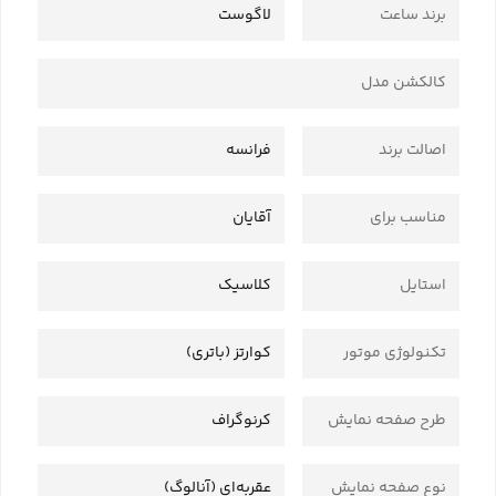
برند ساعت
لاگوست
کالکشن مدل
اصالت برند
فرانسه
مناسب برای
آقایان
استایل
کلاسیک
تکنولوژی موتور
کوارتز (باتری)
طرح صفحه نمایش
کرنوگراف
نوع صفحه نمایش
عقربه‌ای (آنالوگ)