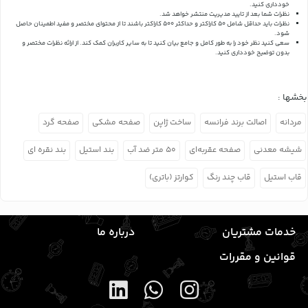
خودداری کنید.
نظرات شما بعد از تایید مدیریت منتشر خواهد شد.
نظرات باید حداقل شامل 50 کاراکتر و حداکثر 500 کاراکتر باشند تا از محتوای مختصر و مفید اطمینان حاصل
شود.
سعی کنید نظر خود را به طور کامل و جامع بیان کنید تا به سایر کاربران کمک کند.
از ارائه نظرات مختصر و
بدون توضیح خودداری کنید.
بخشها :
مردانه
اصالت برند فرانسه
ساخت ژاپن
صفحه مشکی
صفحه گرد
شیشه معدنی
صفحه عقربه‌ای
۵۰ متر ضد آب
بند استیل
بند نقره ای
قاب استیل
قاب چند رنگ
کوارتز (باتری)
خدمات مشتریان
درباره ما
قوانین و مقررات