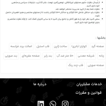
از ارسال نظرات حاوی محتوای غیراخلاقی، توهین‌آمیز، تهمت، نشر اکاذیب، تبلیغات سیاسی و مذهبی
خودداری کنید.
نظرات شما بعد از تایید مدیریت منتشر خواهد شد.
نظرات باید حداقل شامل 50 کاراکتر و حداکثر 500 کاراکتر باشند تا از محتوای مختصر و مفید اطمینان حاصل
شود.
سعی کنید نظر خود را به طور کامل و جامع بیان کنید تا به سایر کاربران کمک کند.
از ارائه نظرات مختصر و
بدون توضیح خودداری کنید.
بخشها :
صفحه گرد
کوارتز (باتری)
ساخت ژاپن
قاب استیل
اصالت برند فرانسه
زنانه
شیشه معدنی
۵۰ متر ضد آب
بند رابر
صفحه عقربه‌ای
بند صورتی
صفحه صورتی
قاب چند رنگ
خدمات مشتریان
درباره ما
قوانین و مقررات