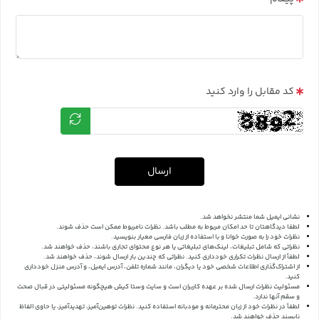
کد مقابل را وارد کنید
ارسال
نشانی ایمیل شما منتشر نخواهد شد.
لطفا دیدگاهتان تا حد امکان مربوط به مطلب باشد. نظرات نامربوط ممکن است حذف شوند.
نظرات خود را به صورت خوانا و با استفاده از زبان فارسی معیار بنویسید.
نظراتی که شامل تبلیغات، لینک‌های تبلیغاتی یا هر نوع محتوای تجاری باشند، حذف خواهند شد.
لطفاً از ارسال نظرات تکراری خودداری کنید. نظراتی که چندین بار ارسال شوند، حذف خواهند شد.
از اشتراک‌گذاری اطلاعات شخصی خود یا دیگران، مانند شماره تلفن، آدرس ایمیل، و آدرس منزل خودداری
کنید.
مسئولیت نظرات ارسال شده بر عهده کاربران است و سایت وستا کیش هیچگونه مسئولیتی در قبال صحت
و سقم آنها ندارد.
لطفاً در نظرات خود از زبان محترمانه و مودبانه استفاده کنید. نظرات توهین‌آمیز، تهدیدآمیز، یا حاوی الفاظ
ناپسند حذف خواهند شد.