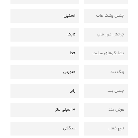
جنس پشت قاب
استیل
چرخش دور قاب
ثابت
نشانگرهای ساعت
خط
رنگ بند
صورتی
جنس بند
رابر
عرض بند
18 میلی متر
نوع قفل
سگکی