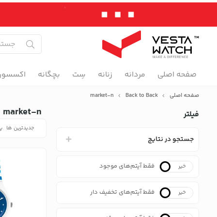
صفحه اصلی
مردانه
زنانه
سِت
بچگانه
اکسسور
صفحه اصلی
Back to Back
market-n
market-n
فیلتر
جدیدترین ها
پر
جستجو در نتایج
فقط آیتم‌های موجود
خیر
بله
فقط آیتم‌های تخفیف دار
خیر
بله