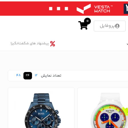
0
پروفایل
پیشنهاد های شگفت‌انگیز!
تعداد نمایش
48
24
12