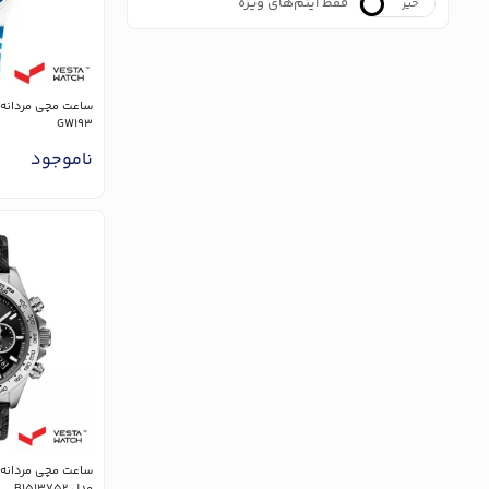
فقط آیتم‌های ویژه
خیر
بله
GW193
ناموجود
مدل B1513752