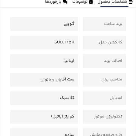
مشخصات محصول
توضیحات
بازخوردها
برند ساعت
گوچی
کالکشن مدل
GUCCI 25H
اصالت برند
ایتالیا
مناسب برای
سِت آقایان و بانوان
استایل
کلاسیک
تکنولوژی موتور
کوارتز (باتری)
طرح صفحه نمایش
ساده