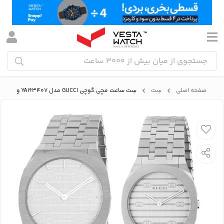
صفحه اصلی
سِت
سِت ساعت مچی گوچی GUCCI مدل YA163407 و YA163501