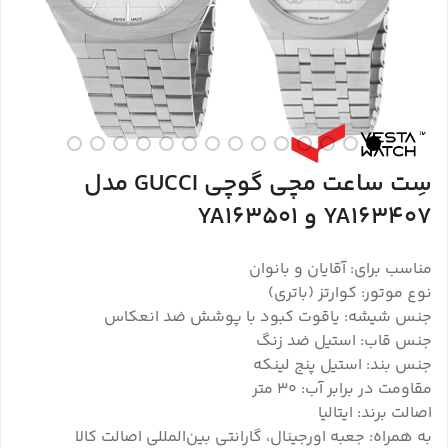
سِت ساعت مچی گوچی GUCCI مدل
YA163407 و YA163501
مناسب برای: آقایان و بانوان
نوع موتور: کوارتز (باتری)
جنس شیشه: یاقوت کبود با پوشش ضد انعکاس
جنس قاب: استیل ضد زنگ
جنس بند: استیل پنج لینکه
مقاومت در برابر آب: 30 متر
اصالت برند: ایتالیا
به همراه: جعبه اورجینال، گارانتی بین‌المللی اصالت کالا