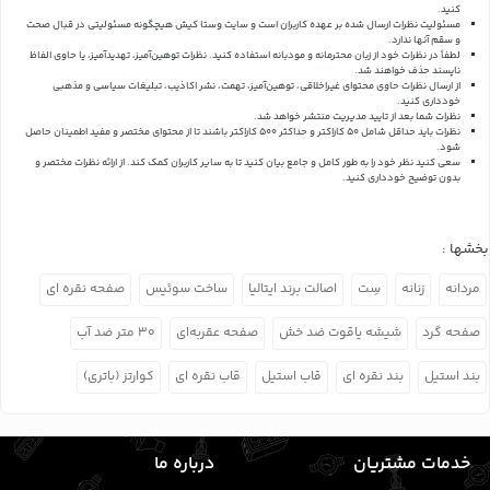
کنید.
مسئولیت نظرات ارسال شده بر عهده کاربران است و سایت وستا کیش هیچگونه مسئولیتی در قبال صحت
و سقم آنها ندارد.
لطفاً در نظرات خود از زبان محترمانه و مودبانه استفاده کنید. نظرات توهین‌آمیز، تهدیدآمیز، یا حاوی الفاظ
ناپسند حذف خواهند شد.
از ارسال نظرات حاوی محتوای غیراخلاقی، توهین‌آمیز، تهمت، نشر اکاذیب، تبلیغات سیاسی و مذهبی
خودداری کنید.
نظرات شما بعد از تایید مدیریت منتشر خواهد شد.
نظرات باید حداقل شامل 50 کاراکتر و حداکثر 500 کاراکتر باشند تا از محتوای مختصر و مفید اطمینان حاصل
شود.
سعی کنید نظر خود را به طور کامل و جامع بیان کنید تا به سایر کاربران کمک کند.
از ارائه نظرات مختصر و
بدون توضیح خودداری کنید.
بخشها :
مردانه
زنانه
سِت
اصالت برند ایتالیا
ساخت سوئیس
صفحه نقره ای
صفحه گرد
شیشه یاقوت ضد خش
صفحه عقربه‌ای
۳۰ متر ضد آب
بند استیل
بند نقره ای
قاب استیل
قاب نقره ای
کوارتز (باتری)
خدمات مشتریان
درباره ما