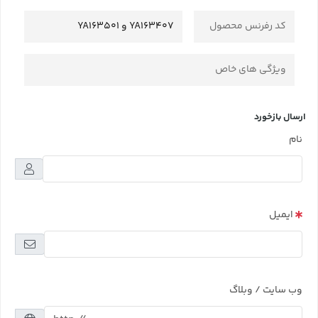
کد رفرنس محصول
YA163407 و YA163501
ویژگی های خاص
ارسال بازخورد
نام
ایمیل
وب سایت / وبلاگ