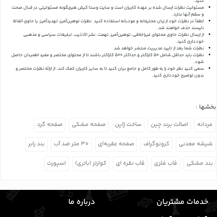
کنید.
مسئولیت نظرات ارسال شده بر عهده کاربران است و سایت وستا کیش هیچگونه مسئولیتی در قبال صحت
و سقم آنها ندارد.
لطفاً در نظرات خود از زبان محترمانه و مودبانه استفاده کنید. نظرات توهین‌آمیز، تهدیدآمیز، یا حاوی الفاظ
ناپسند حذف خواهند شد.
از ارسال نظرات حاوی محتوای غیراخلاقی، توهین‌آمیز، تهمت، نشر اکاذیب، تبلیغات سیاسی و مذهبی
خودداری کنید.
نظرات شما بعد از تایید مدیریت منتشر خواهد شد.
نظرات باید حداقل شامل 50 کاراکتر و حداکثر 500 کاراکتر باشند تا از محتوای مختصر و مفید اطمینان حاصل
شود.
سعی کنید نظر خود را به طور کامل و جامع بیان کنید تا به سایر کاربران کمک کند.
از ارائه نظرات مختصر و
بدون توضیح خودداری کنید.
بخشها :
مردانه
اصالت برند چین
ساخت ژاپن
صفحه مشکی
صفحه گرد
شیشه معدنی
کرونوگراف
صفحه عقربه‌ای
۳۰ متر ضد آب
بند رابر
بند مشکی
قاب فلزی
قاب نقره ای
کوارتز (باتری)
اسپورت
خدمات مشتریان
درباره ما