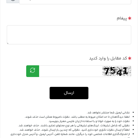
پیغام
کد مقابل را وارد کنید
ارسال
نشانی ایمیل شما منتشر نخواهد شد.
لطفا دیدگاهتان تا حد امکان مربوط به مطلب باشد. نظرات نامربوط ممکن است حذف شوند.
نظرات خود را به صورت خوانا و با استفاده از زبان فارسی معیار بنویسید.
نظراتی که شامل تبلیغات، لینک‌های تبلیغاتی یا هر نوع محتوای تجاری باشند، حذف خواهند شد.
لطفاً از ارسال نظرات تکراری خودداری کنید. نظراتی که چندین بار ارسال شوند، حذف خواهند شد.
از اشتراک‌گذاری اطلاعات شخصی خود یا دیگران، مانند شماره تلفن، آدرس ایمیل، و آدرس منزل خودداری