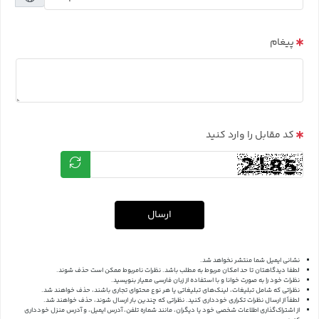
پیغام
کد مقابل را وارد کنید
ارسال
نشانی ایمیل شما منتشر نخواهد شد.
لطفا دیدگاهتان تا حد امکان مربوط به مطلب باشد. نظرات نامربوط ممکن است حذف شوند.
نظرات خود را به صورت خوانا و با استفاده از زبان فارسی معیار بنویسید.
نظراتی که شامل تبلیغات، لینک‌های تبلیغاتی یا هر نوع محتوای تجاری باشند، حذف خواهند شد.
لطفاً از ارسال نظرات تکراری خودداری کنید. نظراتی که چندین بار ارسال شوند، حذف خواهند شد.
از اشتراک‌گذاری اطلاعات شخصی خود یا دیگران، مانند شماره تلفن، آدرس ایمیل، و آدرس منزل خودداری