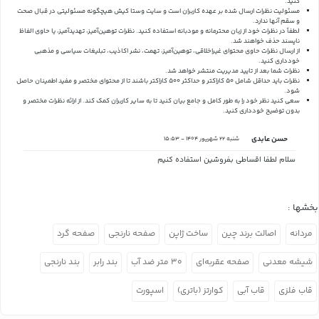
کنید.
مسئولیت نظرات ارسال شده بر عهده کاربران است و سایت وستا کیش هیچگونه مسئولیتی در قبال صحت
و سقم آنها ندارد.
لطفاً در نظرات خود از زبان محترمانه و مودبانه استفاده کنید. نظرات توهین‌آمیز، تهدیدآمیز، یا حاوی الفاظ
ناپسند حذف خواهند شد.
از ارسال نظرات حاوی محتوای غیراخلاقی، توهین‌آمیز، تهمت، نشر اکاذیب، تبلیغات سیاسی و مذهبی
خودداری کنید.
نظرات شما بعد از تایید مدیریت منتشر خواهد شد.
نظرات باید حداقل شامل 50 کاراکتر و حداکثر 500 کاراکتر باشند تا از محتوای مختصر و مفید اطمینان حاصل
شود.
سعی کنید نظر خود را به طور کامل و جامع بیان کنید تا به سایر کاربران کمک کند.
از ارائه نظرات مختصر و
بدون توضیح خودداری کنید.
حسن عابدی
شنبه 22 شهریور 1404 - 15:53
سلام لطفا اقساطی بفروشین استفاده کنیم
بخشها :
مردانه
اصالت برند چین
ساخت ژاپن
صفحه نارنجی
صفحه گرد
شیشه معدنی
صفحه عقربه‌ای
۳۰ متر ضد آب
بند رابر
بند نارنجی
قاب فلزی
قاب آبی
کوارتز (باتری)
اسپورت