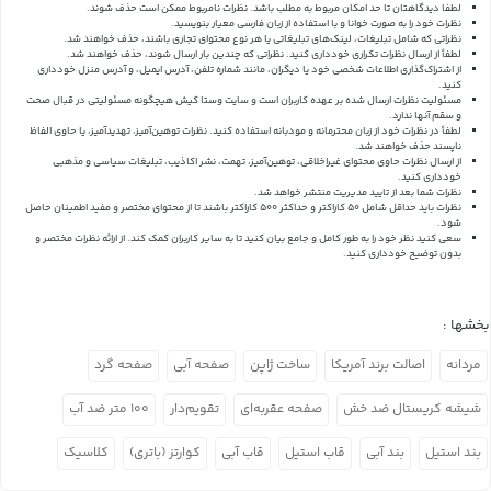
لطفا دیدگاهتان تا حد امکان مربوط به مطلب باشد. نظرات نامربوط ممکن است حذف شوند.
نظرات خود را به صورت خوانا و با استفاده از زبان فارسی معیار بنویسید.
نظراتی که شامل تبلیغات، لینک‌های تبلیغاتی یا هر نوع محتوای تجاری باشند، حذف خواهند شد.
لطفاً از ارسال نظرات تکراری خودداری کنید. نظراتی که چندین بار ارسال شوند، حذف خواهند شد.
از اشتراک‌گذاری اطلاعات شخصی خود یا دیگران، مانند شماره تلفن، آدرس ایمیل، و آدرس منزل خودداری
کنید.
مسئولیت نظرات ارسال شده بر عهده کاربران است و سایت وستا کیش هیچگونه مسئولیتی در قبال صحت
و سقم آنها ندارد.
لطفاً در نظرات خود از زبان محترمانه و مودبانه استفاده کنید. نظرات توهین‌آمیز، تهدیدآمیز، یا حاوی الفاظ
ناپسند حذف خواهند شد.
از ارسال نظرات حاوی محتوای غیراخلاقی، توهین‌آمیز، تهمت، نشر اکاذیب، تبلیغات سیاسی و مذهبی
خودداری کنید.
نظرات شما بعد از تایید مدیریت منتشر خواهد شد.
نظرات باید حداقل شامل 50 کاراکتر و حداکثر 500 کاراکتر باشند تا از محتوای مختصر و مفید اطمینان حاصل
شود.
سعی کنید نظر خود را به طور کامل و جامع بیان کنید تا به سایر کاربران کمک کند.
از ارائه نظرات مختصر و
بدون توضیح خودداری کنید.
بخشها :
مردانه
اصالت برند آمریکا
ساخت ژاپن
صفحه آبی
صفحه گرد
شیشه کریستال ضد خش
صفحه عقربه‌ای
تقویم‌دار
۱۰۰ متر ضد آب
بند استیل
بند آبی
قاب استیل
قاب آبی
کوارتز (باتری)
کلاسیک