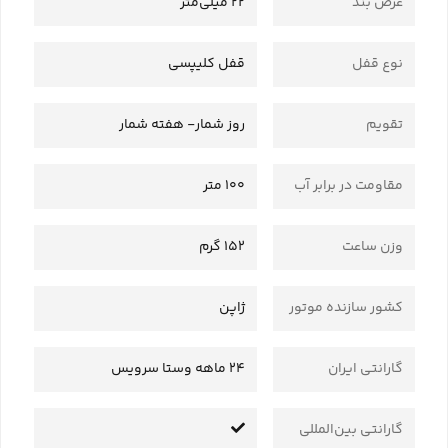
عرض بند
22 میلی‌متر
نوع قفل
قفل کلیپسی
تقویم
روز شمار- هفته شمار
مقاومت در برابر آب
100 متر
وزن ساعت
152 گرم
کشور سازنده موتور
ژاپن
گارانتی ایران
24 ماهه وستا سرویس
گارانتی بین‌المللی