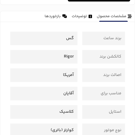
مشخصات محصول
توضیحات
بازخوردها
برند ساعت
گس
کالکشن برند
Rigor
اصالت برند
آمریکا
مناسب برای
آقایان
استایل
کلاسیک
نوع موتور
کوارتز (باتری)