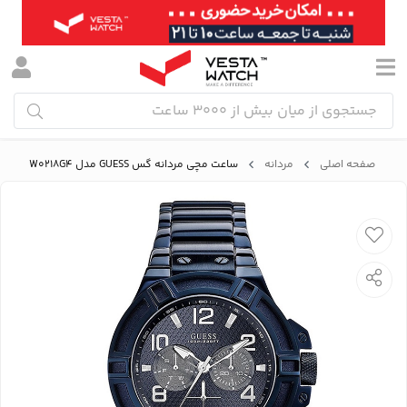
صفحه اصلی
مردانه
ساعت مچی مردانه گس GUESS مدل W0218G4