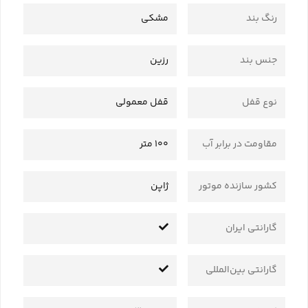
رنگ بند
مشکی
جنس بند
رزین
نوع قفل
قفل معمولی
مقاومت در برابر آب
100 متر
کشور سازنده موتور
ژاپن
گارانتی ایران
گارانتی بین‌المللی