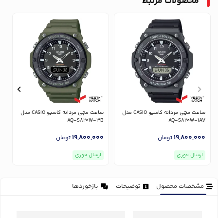
محصولات مرتبط
ساعت مچی مردانه کاسیو CASIO مدل
ساعت مچی مردانه کاسیو CASIO مدل
V
AQ-S820W-3B
AQ-S820W-1AV
0
19,800,000
19,800,000
تومان
تومان
ارسال فوری
ارسال فوری
مشخصات محصول
توضیحات
بازخوردها