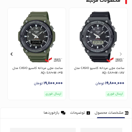
محصولات مرتبط
ساعت مچی مردانه کاسیو CASIO مدل
ساعت مچی مردانه کاسیو CASIO مدل
V
AQ-S820W-3B
AQ-S820W-1AV
0
19,800,000
19,800,000
تومان
تومان
ارسال فوری
ارسال فوری
مشخصات محصول
توضیحات
بازخوردها