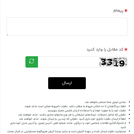
پیغام
کد مقابل را وارد کنید
ارسال
نشانی ایمیل شما منتشر نخواهد شد.
لطفا دیدگاهتان تا حد امکان مربوط به مطلب باشد. نظرات نامربوط ممکن است حذف شوند.
نظرات خود را به صورت خوانا و با استفاده از زبان فارسی معیار بنویسید.
نظراتی که شامل تبلیغات، لینک‌های تبلیغاتی یا هر نوع محتوای تجاری باشند، حذف خواهند شد.
لطفاً از ارسال نظرات تکراری خودداری کنید. نظراتی که چندین بار ارسال شوند، حذف خواهند شد.
از اشتراک‌گذاری اطلاعات شخصی خود یا دیگران، مانند شماره تلفن، آدرس ایمیل، و آدرس منزل خودداری
کنید.
مسئولیت نظرات ارسال شده بر عهده کاربران است و سایت وستا کیش هیچگونه مسئولیتی در قبال صحت