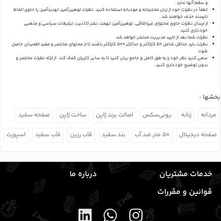
و سقم آنها ندارد.
لطفاً در نظرات خود از زبان محترمانه و مودبانه استفاده کنید. نظرات توهین‌آمیز، تهدیدآمیز، یا حاوی الفاظ
ناپسند حذف خواهند شد.
از ارسال نظرات حاوی محتوای غیراخلاقی، توهین‌آمیز، تهمت، نشر اکاذیب، تبلیغات سیاسی و مذهبی
خودداری کنید.
نظرات شما بعد از تایید مدیریت منتشر خواهد شد.
نظرات باید حداقل شامل 50 کاراکتر و حداکثر 500 کاراکتر باشند تا از محتوای مختصر و مفید اطمینان حاصل
شود.
سعی کنید نظر خود را به طور کامل و جامع بیان کنید تا به سایر کاربران کمک کند.
از ارائه نظرات مختصر و
بدون توضیح خودداری کنید.
بخشها :
مردانه
زنانه
یونی‌سکس
اصالت برند ژاپن
ساخت ژاپن
صفحه سفید
صفحه دیجیتال
۵۰ متر ضد آب
بند سفید
قاب رزین
قاب سفید
اسپورت
خدمات مشتریان
درباره ما
قوانین و مقررات