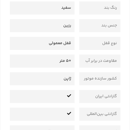
رنگ بند
سفید
جنس بند
رزین
نوع قفل
قفل معمولی
مقاومت در برابر آب
50 متر
کشور سازنده موتور
ژاپن
گارانتی ایران
گارانتی بین‌المللی