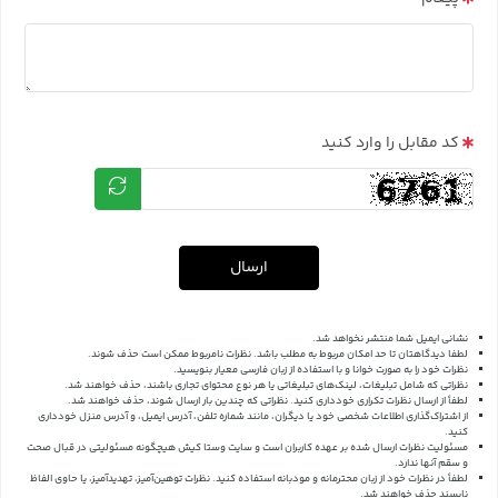
کد مقابل را وارد کنید
ارسال
نشانی ایمیل شما منتشر نخواهد شد.
لطفا دیدگاهتان تا حد امکان مربوط به مطلب باشد. نظرات نامربوط ممکن است حذف شوند.
نظرات خود را به صورت خوانا و با استفاده از زبان فارسی معیار بنویسید.
نظراتی که شامل تبلیغات، لینک‌های تبلیغاتی یا هر نوع محتوای تجاری باشند، حذف خواهند شد.
لطفاً از ارسال نظرات تکراری خودداری کنید. نظراتی که چندین بار ارسال شوند، حذف خواهند شد.
از اشتراک‌گذاری اطلاعات شخصی خود یا دیگران، مانند شماره تلفن، آدرس ایمیل، و آدرس منزل خودداری
کنید.
مسئولیت نظرات ارسال شده بر عهده کاربران است و سایت وستا کیش هیچگونه مسئولیتی در قبال صحت
و سقم آنها ندارد.
لطفاً در نظرات خود از زبان محترمانه و مودبانه استفاده کنید. نظرات توهین‌آمیز، تهدیدآمیز، یا حاوی الفاظ
ناپسند حذف خواهند شد.