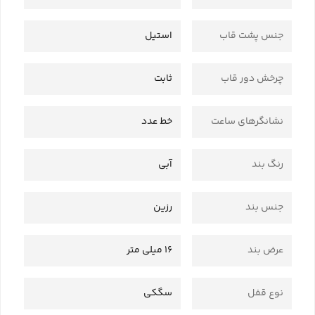
جنس پشت قاب
استیل
چرخش دور قاب
ثابت
نشانگرهای ساعت
خط عدد
رنگ بند
آبی
جنس بند
رزین
عرض بند
16 میلی متر
نوع قفل
سگکی