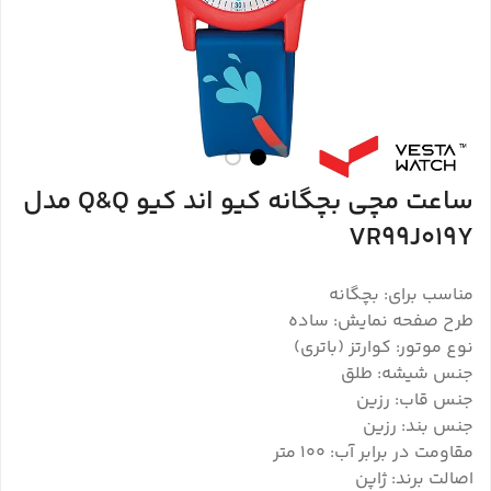
ساعت مچی بچگانه کیو اند کیو Q&Q مدل
VR99J019Y
مناسب برای: بچگانه
طرح صفحه نمایش: ساده
نوع موتور: کوارتز (باتری)
جنس شیشه: طلق
جنس قاب: رزین
جنس بند: رزین
مقاومت در برابر آب: 100 متر
اصالت برند: ژاپن