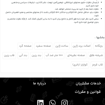
از ارسال نظرات حاوی محتوای غیراخلاقی، توهین‌آمیز، تهمت، نشر اکاذیب، تبلیغات سیاسی و مذهبی
خودداری کنید.
نظرات شما بعد از تایید مدیریت منتشر خواهد شد.
نظرات باید حداقل شامل 50 کاراکتر و حداکثر 500 کاراکتر باشند تا از محتوای مختصر و مفید اطمینان حاصل
شود.
سعی کنید نظر خود را به طور کامل و جامع بیان کنید تا به سایر کاربران کمک کند.
از ارائه نظرات مختصر و
بدون توضیح خودداری کنید.
بخشها :
بچگانه
اصالت برند ژاپن
ساخت ژاپن
صفحه سفید
صفحه گرد
شیشه طلق
صفحه عقربه‌ای
۱۰۰ متر ضد آب
بند رزین
بند آبی
قاب رزین
قاب قرمز
کوارتز (باتری)
خدمات مشتریان
درباره ما
قوانین و مقررات