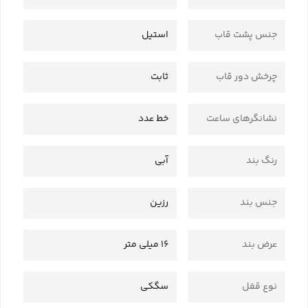
جنس پشت قاب
استیل
چرخش دور قاب
ثابت
نشانگرهای ساعت
خط عدد
رنگ بند
آبی
جنس بند
رزین
عرض بند
16 میلی متر
نوع قفل
سگکی