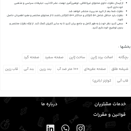
از ارسال نظرات حاوی محتوای غیراخلاقی، توهین‌آمیز، تهمت، نشر اکاذیب، تبلیغات سیاسی و مذهبی
خودداری کنید.
نظرات شما بعد از تایید مدیریت منتشر خواهد شد.
نظرات باید حداقل شامل 50 کاراکتر و حداکثر 500 کاراکتر باشند تا از محتوای مختصر و مفید اطمینان حاصل
شود.
سعی کنید نظر خود را به طور کامل و جامع بیان کنید تا به سایر کاربران کمک کند.
از ارائه نظرات مختصر و
بدون توضیح خودداری کنید.
بخشها :
بچگانه
اصالت برند ژاپن
ساخت ژاپن
صفحه سفید
صفحه گرد
شیشه طلق
صفحه عقربه‌ای
۱۰۰ متر ضد آب
بند رزین
بند آبی
قاب رزین
قاب آبی
کوارتز (باتری)
خدمات مشتریان
درباره ما
قوانین و مقررات