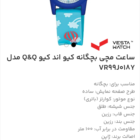
ساعت مچی بچگانه کیو اند کیو Q&Q مدل
VR99J018Y
مناسب برای: بچگانه
طرح صفحه نمایش: ساده
نوع موتور: کوارتز (باتری)
جنس شیشه: طلق
جنس قاب: رزین
جنس بند: رزین
مقاومت در برابر آب: 100 متر
اصالت برند: ژاپن