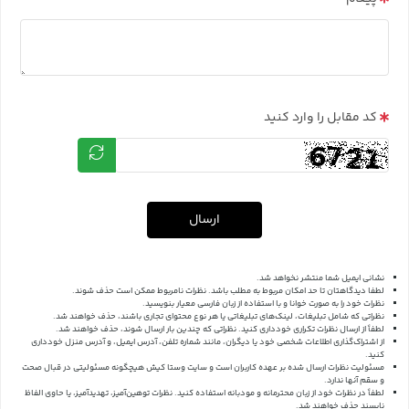
کد مقابل را وارد کنید
ارسال
نشانی ایمیل شما منتشر نخواهد شد.
لطفا دیدگاهتان تا حد امکان مربوط به مطلب باشد. نظرات نامربوط ممکن است حذف شوند.
نظرات خود را به صورت خوانا و با استفاده از زبان فارسی معیار بنویسید.
نظراتی که شامل تبلیغات، لینک‌های تبلیغاتی یا هر نوع محتوای تجاری باشند، حذف خواهند شد.
لطفاً از ارسال نظرات تکراری خودداری کنید. نظراتی که چندین بار ارسال شوند، حذف خواهند شد.
از اشتراک‌گذاری اطلاعات شخصی خود یا دیگران، مانند شماره تلفن، آدرس ایمیل، و آدرس منزل خودداری
کنید.
مسئولیت نظرات ارسال شده بر عهده کاربران است و سایت وستا کیش هیچگونه مسئولیتی در قبال صحت
و سقم آنها ندارد.
لطفاً در نظرات خود از زبان محترمانه و مودبانه استفاده کنید. نظرات توهین‌آمیز، تهدیدآمیز، یا حاوی الفاظ
ناپسند حذف خواهند شد.