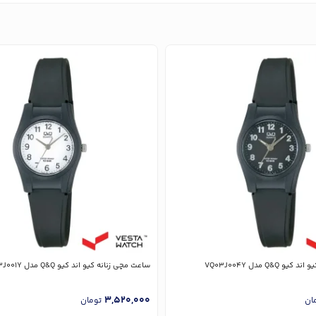
Q&Q مدل VQ03J004Y
ساعت مچی زنانه کیو اند کیو Q&Q مدل VQ03J001Y
3,520,000
ان
تومان