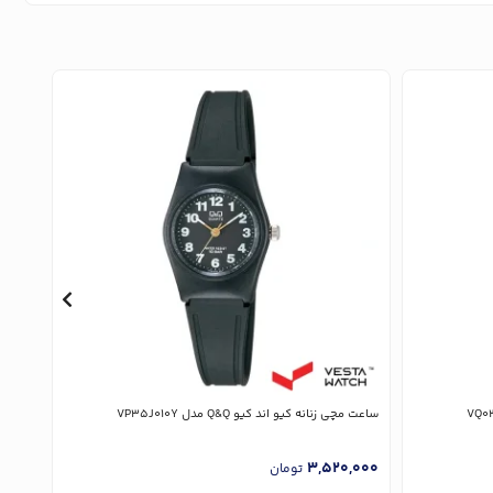
ساعت مچی زنانه کیو اند کیو Q&Q مدل VP35J010Y
ساعت مچی 
,000
3,520,000
تومان