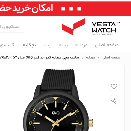
صفحه اصلی
مردانه
زنانه
سِت
بچگانه
اکسسور
صفحه اصلی
مردانه
ساعت مچی مردانه کیو اند کیو Q&Q مدل VR52J015Y