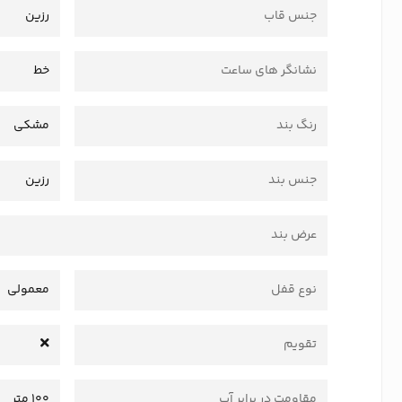
جنس قاب
رزین
نشانگر های ساعت
خط
رنگ بند
مشکی
جنس بند
رزین
عرض بند
نوع قفل
معمولی
تقویم
مقاومت در برابر آب
100 متر