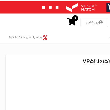
0
پروفایل
پیشنهاد های شگفت‌انگیز!