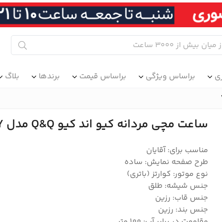
ی
براساس ویژگی
براساس قیمت
برندها
بلاگ
ساعت مچی مردانه کیو اند کیو Q&Q مدل VR52J015Y
مناسب برای: آقایان
طرح صفحه نمایش: ساده
نوع موتور: کوارتز (باتری)
جنس شیشه: طلق
جنس قاب: رزین
جنس بند: رزین
مقاومت در برابر آب: ۱۰۰ متر