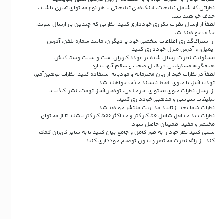
نظراتی که شامل تبلیغات، لینک‌های تبلیغاتی یا هر نوع محتوای تجاری باشند،
حذف خواهند شد.
لطفاً از ارسال نظرات تکراری خودداری کنید. نظراتی که چندین بار ارسال شوند،
حذف خواهند شد.
از اشتراک‌گذاری اطلاعات شخصی خود یا دیگران، مانند شماره تلفن، آدرس
ایمیل، و آدرس منزل خودداری کنید.
مسئولیت نظرات ارسال شده بر عهده کاربران است و سایت وستا کیش
هیچگونه مسئولیتی در قبال صحت و سقم آنها ندارد.
لطفاً در نظرات خود از زبان محترمانه و مودبانه استفاده کنید. نظرات توهین‌آمیز،
تهدیدآمیز، یا حاوی الفاظ ناپسند حذف خواهند شد.
از ارسال نظرات حاوی محتوای غیراخلاقی، توهین‌آمیز، تهمت، نشر اکاذیب،
تبلیغات سیاسی و مذهبی خودداری کنید.
نظرات شما بعد از تایید مدیریت منتشر خواهد شد.
نظرات باید حداقل شامل 50 کاراکتر و حداکثر 500 کاراکتر باشند تا از محتوای
مختصر و مفید اطمینان حاصل شود.
سعی کنید نظر خود را به طور کامل و جامع بیان کنید تا به سایر کاربران کمک
کند.
از ارائه نظرات مختصر و بدون توضیح خودداری کنید.