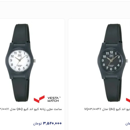
Q&Q مدل VQ03J004Y
ساعت مچی زنانه کیو اند کیو Q&Q مدل VQ03J001Y
3,520,000
ان
تومان