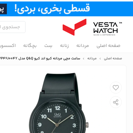
صفحه اصلی
مردانه
زنانه
سِت
بچگانه
اکسسور
صفحه اصلی
مردانه
ساعت مچی مردانه کیو اند کیو Q&Q مدل VP46J004Y