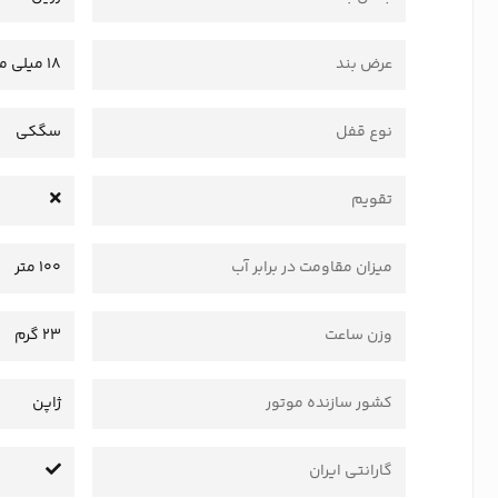
عرض بند
18 میلی متر
نوع قفل
سگکی
تقویم
میزان مقاومت در برابر آب
100 متر
وزن ساعت
23 گرم
کشور سازنده موتور
ژاپن
گارانتی ایران