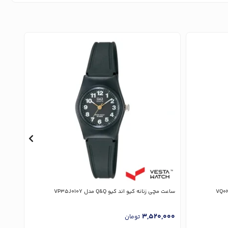
ساعت مچی زنانه کیو اند کیو Q&Q مدل VP35J010Y
ساعت مچی 
,000
3,520,000
تومان