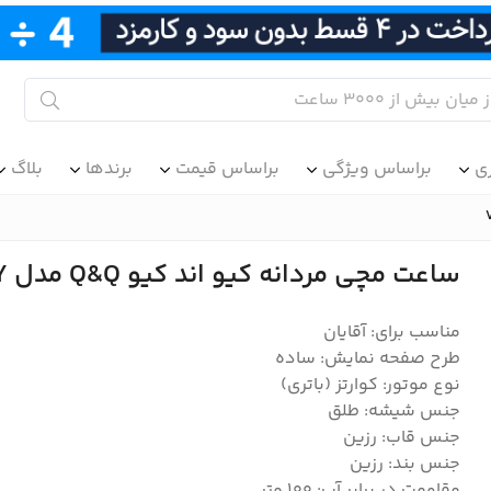
ی
براساس ویژگی
براساس قیمت
برندها
بلاگ
ساعت مچی مردانه کیو اند کیو Q&Q مدل VP46J004Y
مناسب برای: آقایان
طرح صفحه نمایش: ساده
نوع موتور: کوارتز (باتری)
جنس شیشه: طلق
جنس قاب: رزین
جنس بند: رزین
مقاومت در برابر آب: 100 متر