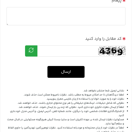
پیغام
کد مقابل را وارد کنید
ارسال
نشانی ایمیل شما منتشر نخواهد شد.
لطفا دیدگاهتان تا حد امکان مربوط به مطلب باشد. نظرات نامربوط ممکن است حذف شوند.
نظرات خود را به صورت خوانا و با استفاده از زبان فارسی معیار بنویسید.
نظراتی که شامل تبلیغات، لینک‌های تبلیغاتی یا هر نوع محتوای تجاری باشند، حذف خواهند شد.
لطفاً از ارسال نظرات تکراری خودداری کنید. نظراتی که چندین بار ارسال شوند، حذف خواهند شد.
از اشتراک‌گذاری اطلاعات شخصی خود یا دیگران، مانند شماره تلفن، آدرس ایمیل، و آدرس منزل خودداری
کنید.
مسئولیت نظرات ارسال شده بر عهده کاربران است و سایت وستا کیش هیچگونه مسئولیتی در قبال صحت
و سقم آنها ندارد.
لطفاً در نظرات خود از زبان محترمانه و مودبانه استفاده کنید. نظرات توهین‌آمیز، تهدیدآمیز، یا حاوی الفاظ