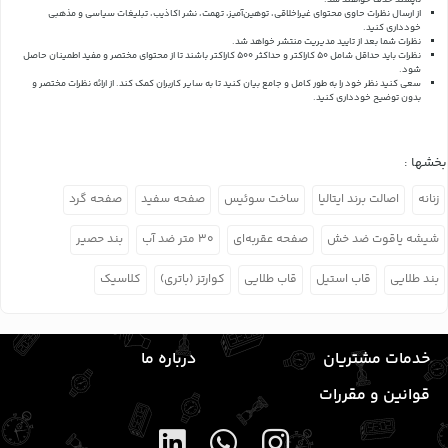
ناپسند حذف خواهند شد.
از ارسال نظرات حاوی محتوای غیراخلاقی، توهین‌آمیز، تهمت، نشر اکاذیب، تبلیغات سیاسی و مذهبی
خودداری کنید.
نظرات شما بعد از تایید مدیریت منتشر خواهد شد.
نظرات باید حداقل شامل 50 کاراکتر و حداکثر 500 کاراکتر باشند تا از محتوای مختصر و مفید اطمینان حاصل
شود.
سعی کنید نظر خود را به طور کامل و جامع بیان کنید تا به سایر کاربران کمک کند.
از ارائه نظرات مختصر و
بدون توضیح خودداری کنید.
بخشها :
زنانه
اصالت برند ایتالیا
ساخت سوئیس
صفحه سفید
صفحه گرد
شیشه یاقوت ضد خش
صفحه عقربه‌ای
۳۰ متر ضد آب
بند حصیر
بند طلایی
قاب استیل
قاب طلایی
کوارتز (باتری)
کلاسیک
خدمات مشتریان
درباره ما
قوانین و مقررات