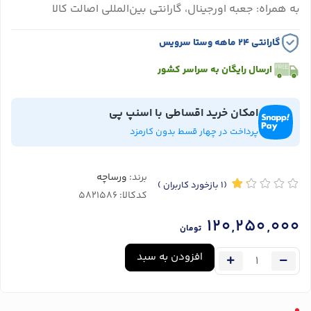
به همراه: جعبه اورجینال، گارانتی بین‌المللی اصالت کالا
گارانتی ۲۴ ماهه وستا سرویس
ارسال رایگان به سراسر کشور
امکان خرید اقساطی با اسنپ پی
پرداخت در چهار قسط بدون کارمزد
برند:
ورساچه
(1
بازخورد کاربران
)
کدکالا:
120,250,000
تومان
افزودن به سبد