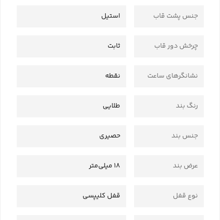
جنس پشت قاب
استیل
چرخش دور قاب
ثابت
نشانگرهای ساعت
نقطه
رنگ بند
طلایی
جنس بند
حصیری
عرض بند
18 میلی‌متر
نوع قفل
قفل کلیپسی