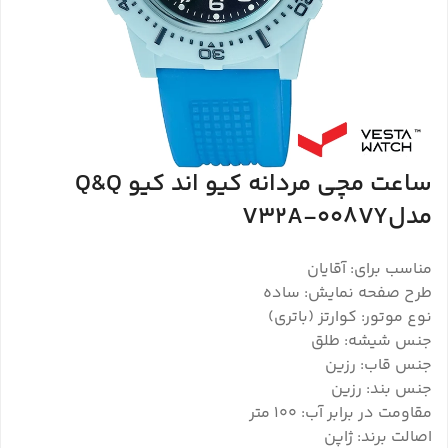
ساعت مچی مردانه کیو اند کیو Q&Q
مدلV32A-008VY
مناسب برای: آقایان
طرح صفحه نمایش: ساده
نوع موتور: کوارتز (باتری)
جنس شیشه: طلق
جنس قاب: رزین
جنس بند: رزین
مقاومت در برابر آب: 100 متر
اصالت برند: ژاپن