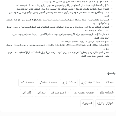
نظرات خود را به صورت خوانا و با استفاده از زبان فارسی معیار بنویسید.
نظراتی که شامل تبلیغات، لینک‌های تبلیغاتی یا هر نوع محتوای تجاری باشند، حذف خواهند شد.
لطفاً از ارسال نظرات تکراری خودداری کنید. نظراتی که چندین بار ارسال شوند، حذف خواهند شد.
از اشتراک‌گذاری اطلاعات شخصی خود یا دیگران، مانند شماره تلفن، آدرس ایمیل، و آدرس منزل خودداری
کنید.
مسئولیت نظرات ارسال شده بر عهده کاربران است و سایت وستا کیش هیچگونه مسئولیتی در قبال صحت
و سقم آنها ندارد.
لطفاً در نظرات خود از زبان محترمانه و مودبانه استفاده کنید. نظرات توهین‌آمیز، تهدیدآمیز، یا حاوی الفاظ
ناپسند حذف خواهند شد.
از ارسال نظرات حاوی محتوای غیراخلاقی، توهین‌آمیز، تهمت، نشر اکاذیب، تبلیغات سیاسی و مذهبی
خودداری کنید.
نظرات شما بعد از تایید مدیریت منتشر خواهد شد.
نظرات باید حداقل شامل 50 کاراکتر و حداکثر 500 کاراکتر باشند تا از محتوای مختصر و مفید اطمینان حاصل
شود.
سعی کنید نظر خود را به طور کامل و جامع بیان کنید تا به سایر کاربران کمک کند.
از ارائه نظرات مختصر و
بدون توضیح خودداری کنید.
بخشها :
مردانه
اصالت برند ژاپن
ساخت ژاپن
صفحه مشکی
صفحه گرد
شیشه طلق
صفحه عقربه‌ای
۱۰۰ متر ضد آب
بند آبی
قاب آبی
کوارتز (باتری)
اسپورت