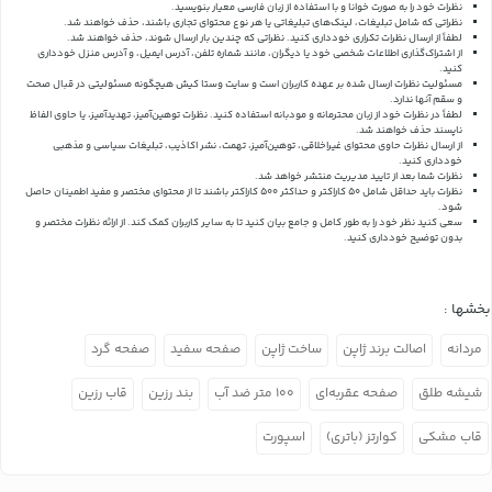
نظرات خود را به صورت خوانا و با استفاده از زبان فارسی معیار بنویسید.
نظراتی که شامل تبلیغات، لینک‌های تبلیغاتی یا هر نوع محتوای تجاری باشند، حذف خواهند شد.
لطفاً از ارسال نظرات تکراری خودداری کنید. نظراتی که چندین بار ارسال شوند، حذف خواهند شد.
از اشتراک‌گذاری اطلاعات شخصی خود یا دیگران، مانند شماره تلفن، آدرس ایمیل، و آدرس منزل خودداری
کنید.
مسئولیت نظرات ارسال شده بر عهده کاربران است و سایت وستا کیش هیچگونه مسئولیتی در قبال صحت
و سقم آنها ندارد.
لطفاً در نظرات خود از زبان محترمانه و مودبانه استفاده کنید. نظرات توهین‌آمیز، تهدیدآمیز، یا حاوی الفاظ
ناپسند حذف خواهند شد.
از ارسال نظرات حاوی محتوای غیراخلاقی، توهین‌آمیز، تهمت، نشر اکاذیب، تبلیغات سیاسی و مذهبی
خودداری کنید.
نظرات شما بعد از تایید مدیریت منتشر خواهد شد.
نظرات باید حداقل شامل 50 کاراکتر و حداکثر 500 کاراکتر باشند تا از محتوای مختصر و مفید اطمینان حاصل
شود.
سعی کنید نظر خود را به طور کامل و جامع بیان کنید تا به سایر کاربران کمک کند.
از ارائه نظرات مختصر و
بدون توضیح خودداری کنید.
بخشها :
مردانه
اصالت برند ژاپن
ساخت ژاپن
صفحه سفید
صفحه گرد
شیشه طلق
صفحه عقربه‌ای
۱۰۰ متر ضد آب
بند رزین
قاب رزین
قاب مشکی
کوارتز (باتری)
اسپورت