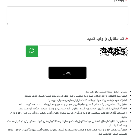
کد مقابل را وارد کنید
ارسال
نشانی ایمیل شما منتشر نخواهد شد.
لطفا دیدگاهتان تا حد امکان مربوط به مطلب باشد. نظرات نامربوط ممکن است حذف شوند.
نظرات خود را به صورت خوانا و با استفاده از زبان فارسی معیار بنویسید.
نظراتی که شامل تبلیغات، لینک‌های تبلیغاتی یا هر نوع محتوای تجاری باشند، حذف خواهند شد.
لطفاً از ارسال نظرات تکراری خودداری کنید. نظراتی که چندین بار ارسال شوند، حذف خواهند شد.
از اشتراک‌گذاری اطلاعات شخصی خود یا دیگران، مانند شماره تلفن، آدرس ایمیل، و آدرس منزل خودداری
کنید.
مسئولیت نظرات ارسال شده بر عهده کاربران است و سایت وستا کیش هیچگونه مسئولیتی در قبال صحت
و سقم آنها ندارد.
لطفاً در نظرات خود از زبان محترمانه و مودبانه استفاده کنید. نظرات توهین‌آمیز، تهدیدآمیز، یا حاوی الفاظ
ناپسند حذف خواهند شد.