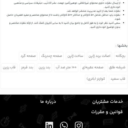
از ارسال نظرات حاوی محتوای غیراخلاقی، توهین‌آمیز، تهمت، نشر اکاذیب، تبلیغات سیاسی و مذهبی
خودداری کنید.
نظرات شما بعد از تایید مدیریت منتشر خواهد شد.
نظرات باید حداقل شامل 50 کاراکتر و حداکثر 500 کاراکتر باشند تا از محتوای مختصر و مفید اطمینان حاصل
شود.
سعی کنید نظر خود را به طور کامل و جامع بیان کنید تا به سایر کاربران کمک کند.
از ارائه نظرات مختصر و
بدون توضیح خودداری کنید.
بخشها :
بچگانه
اصالت برند ژاپن
ساخت ژاپن
صفحه چندرنگ
صفحه گرد
شیشه طلق
صفحه عقربه‌ای
۱۰۰ متر ضد آب
بند رزین
بند قرمز
قاب رزین
قاب سفید
کوارتز (باتری)
خدمات مشتریان
درباره ما
قوانین و مقررات