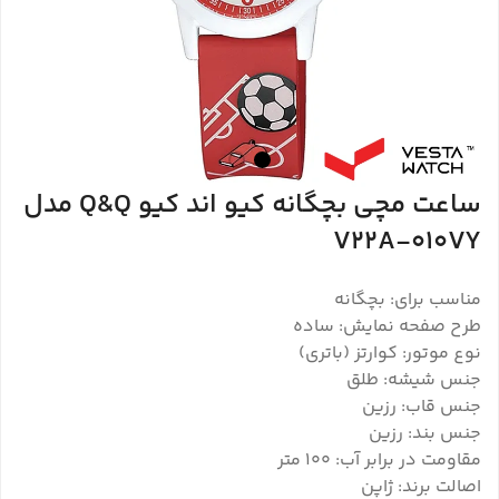
ساعت مچی بچگانه کیو اند کیو Q&Q مدل
V22A-010VY
مناسب برای: بچگانه
طرح صفحه نمایش: ساده
نوع موتور: کوارتز (باتری)
جنس شیشه: طلق
جنس قاب: رزین
جنس بند: رزین
مقاومت در برابر آب: 100 متر
اصالت برند: ژاپن