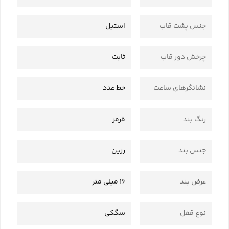
جنس پشت قاب
استیل
چرخش دور قاب
ثابت
نشانگرهای ساعت
خط عدد
رنگ بند
قرمز
جنس بند
رزین
عرض بند
16 میلی متر
نوع قفل
سگکی