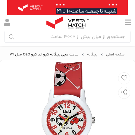
صفحه اصلی
بچگانه
ساعت مچی بچگانه کیو اند کیو Q&Q مدل V22A-010VY