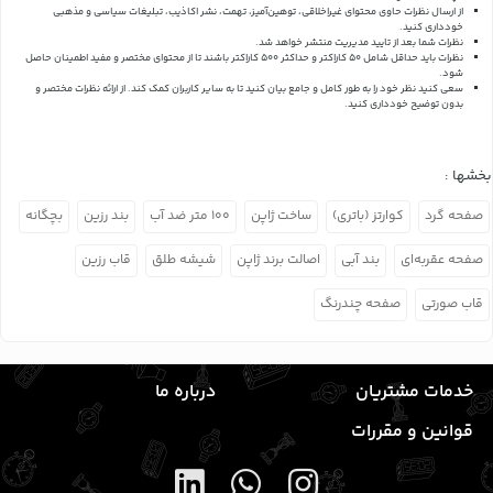
از ارسال نظرات حاوی محتوای غیراخلاقی، توهین‌آمیز، تهمت، نشر اکاذیب، تبلیغات سیاسی و مذهبی
خودداری کنید.
نظرات شما بعد از تایید مدیریت منتشر خواهد شد.
نظرات باید حداقل شامل 50 کاراکتر و حداکثر 500 کاراکتر باشند تا از محتوای مختصر و مفید اطمینان حاصل
شود.
سعی کنید نظر خود را به طور کامل و جامع بیان کنید تا به سایر کاربران کمک کند.
از ارائه نظرات مختصر و
بدون توضیح خودداری کنید.
بخشها :
صفحه گرد
کوارتز (باتری)
ساخت ژاپن
۱۰۰ متر ضد آب
بند رزین
بچگانه
صفحه عقربه‌ای
بند آبی
اصالت برند ژاپن
شیشه طلق
قاب رزین
قاب صورتی
صفحه چندرنگ
خدمات مشتریان
درباره ما
قوانین و مقررات