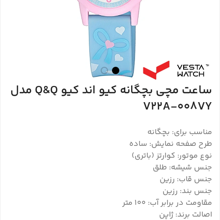
ساعت مچی بچگانه کیو اند کیو Q&Q مدل
V22A-008VY
مناسب برای: بچگانه
طرح صفحه نمایش: ساده
نوع موتور: کوارتز (باتری)
جنس شیشه: طلق
جنس قاب: رزین
جنس بند: رزین
مقاومت در برابر آب: 100 متر
اصالت برند: ژاپن