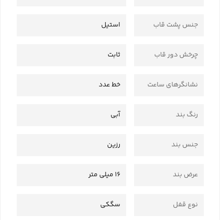
جنس پشت قاب
استیل
چرخش دور قاب
ثابت
نشانگرهای ساعت
خط عدد
رنگ بند
آبی
جنس بند
رزین
عرض بند
16 میلی متر
نوع قفل
سگکی