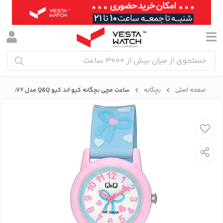
صفحه اصلی
بچگانه
ساعت مچی بچگانه کیو اند کیو Q&Q مدل V22A-008VY