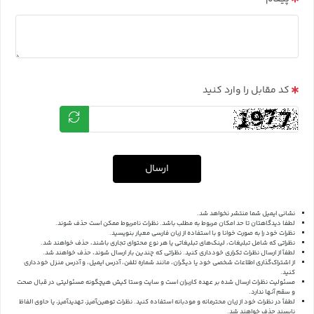
کد مقابل را وارد کنید
ارسال
نشانی ایمیل شما منتشر نخواهد شد.
لطفا دیدگاهتان تا حد امکان مربوط به مطلب باشد. نظرات نامربوط ممکن است حذف شوند.
نظرات خود را به صورت خوانا و با استفاده از زبان فارسی معیار بنویسید.
نظراتی که شامل تبلیغات، لینک‌های تبلیغاتی یا هر نوع محتوای تجاری باشند، حذف خواهند شد.
لطفاً از ارسال نظرات تکراری خودداری کنید. نظراتی که چندین بار ارسال شوند، حذف خواهند شد.
از اشتراک‌گذاری اطلاعات شخصی خود یا دیگران، مانند شماره تلفن، آدرس ایمیل، و آدرس منزل خودداری
کنید.
مسئولیت نظرات ارسال شده بر عهده کاربران است و سایت وستا کیش هیچگونه مسئولیتی در قبال صحت
و سقم آنها ندارد.
لطفاً در نظرات خود از زبان محترمانه و مودبانه استفاده کنید. نظرات توهین‌آمیز، تهدیدآمیز، یا حاوی الفاظ
ناپسند حذف خواهند شد.