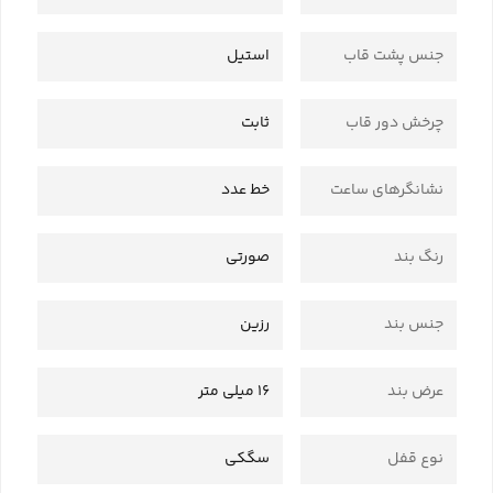
جنس پشت قاب
استیل
چرخش دور قاب
ثابت
نشانگرهای ساعت
خط عدد
رنگ بند
صورتی
جنس بند
رزین
عرض بند
16 میلی متر
نوع قفل
سگکی