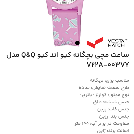
ساعت مچی بچگانه کیو اند کیو Q&Q مدل
V22A-003VY
مناسب برای: بچگانه
طرح صفحه نمایش: ساده
نوع موتور: کوارتز (باتری)
جنس شیشه: طلق
جنس قاب: رزین
جنس بند: رزین
مقاومت در برابر آب: 100 متر
اصالت برند: ژاپن