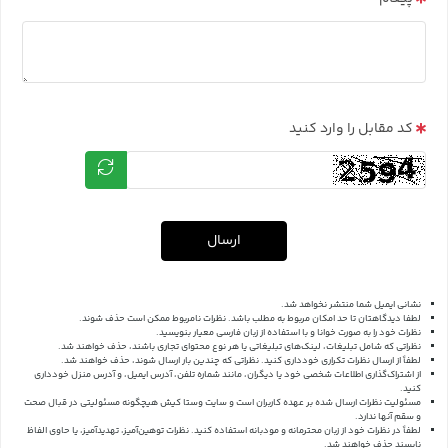
کد مقابل را وارد کنید
ارسال
نشانی ایمیل شما منتشر نخواهد شد.
لطفا دیدگاهتان تا حد امکان مربوط به مطلب باشد. نظرات نامربوط ممکن است حذف شوند.
نظرات خود را به صورت خوانا و با استفاده از زبان فارسی معیار بنویسید.
نظراتی که شامل تبلیغات، لینک‌های تبلیغاتی یا هر نوع محتوای تجاری باشند، حذف خواهند شد.
لطفاً از ارسال نظرات تکراری خودداری کنید. نظراتی که چندین بار ارسال شوند، حذف خواهند شد.
از اشتراک‌گذاری اطلاعات شخصی خود یا دیگران، مانند شماره تلفن، آدرس ایمیل، و آدرس منزل خودداری
کنید.
مسئولیت نظرات ارسال شده بر عهده کاربران است و سایت وستا کیش هیچگونه مسئولیتی در قبال صحت
و سقم آنها ندارد.
لطفاً در نظرات خود از زبان محترمانه و مودبانه استفاده کنید. نظرات توهین‌آمیز، تهدیدآمیز، یا حاوی الفاظ
ناپسند حذف خواهند شد.