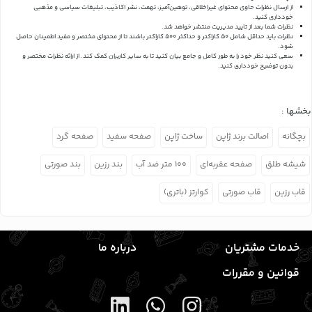
از ارسال نظرات حاوی محتوای غیراخلاقی، توهین‌آمیز، تهمت، نشر اکاذیب، تبلیغات سیاسی و مذهبی
خودداری کنید.
نظرات شما بعد از تایید مدیریت منتشر خواهد شد.
نظرات باید حداقل شامل 50 کاراکتر و حداکثر 500 کاراکتر باشند تا از محتوای مختصر و مفید اطمینان حاصل
شود.
سعی کنید نظر خود را به طور کامل و جامع بیان کنید تا به سایر کاربران کمک کند.
از ارائه نظرات مختصر و
بدون توضیح خودداری کنید.
بخشها :
بچگانه
اصالت برند ژاپن
ساخت ژاپن
صفحه سفید
صفحه گرد
شیشه طلق
صفحه عقربه‌ای
۱۰۰ متر ضد آب
بند رزین
بند صورتی
قاب رزین
قاب صورتی
کوارتز (باتری)
خدمات مشتریان
درباره ما
قوانین و مقررات