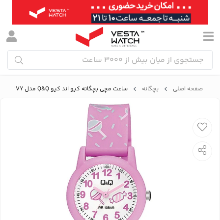
صفحه اصلی
بچگانه
ساعت مچی بچگانه کیو اند کیو Q&Q مدل V22A-003VY