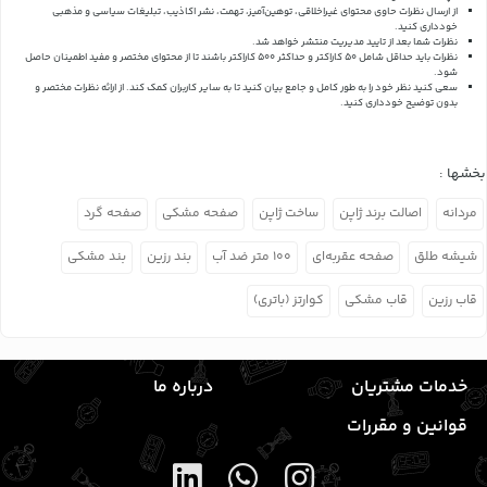
از ارسال نظرات حاوی محتوای غیراخلاقی، توهین‌آمیز، تهمت، نشر اکاذیب، تبلیغات سیاسی و مذهبی
خودداری کنید.
نظرات شما بعد از تایید مدیریت منتشر خواهد شد.
نظرات باید حداقل شامل 50 کاراکتر و حداکثر 500 کاراکتر باشند تا از محتوای مختصر و مفید اطمینان حاصل
شود.
سعی کنید نظر خود را به طور کامل و جامع بیان کنید تا به سایر کاربران کمک کند.
از ارائه نظرات مختصر و
بدون توضیح خودداری کنید.
بخشها :
مردانه
اصالت برند ژاپن
ساخت ژاپن
صفحه مشکی
صفحه گرد
شیشه طلق
صفحه عقربه‌ای
۱۰۰ متر ضد آب
بند رزین
بند مشکی
قاب رزین
قاب مشکی
کوارتز (باتری)
خدمات مشتریان
درباره ما
قوانین و مقررات