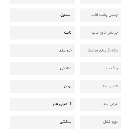
جنس پشت قاب
استیل
چرخش دور قاب
ثابت
نشانگرهای ساعت
خط عدد
رنگ بند
مشکی
جنس بند
رزین
عرض بند
16 میلی متر
نوع قفل
سگکی