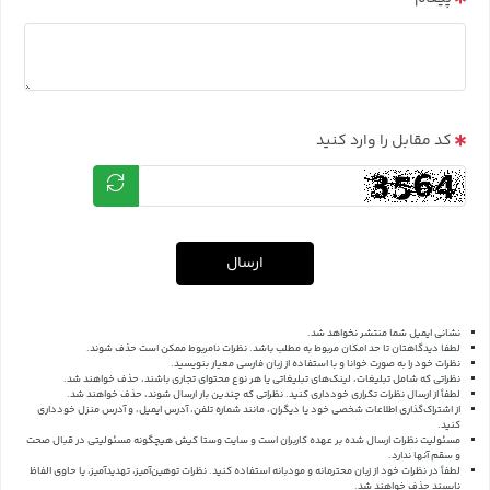
کد مقابل را وارد کنید
ارسال
نشانی ایمیل شما منتشر نخواهد شد.
لطفا دیدگاهتان تا حد امکان مربوط به مطلب باشد. نظرات نامربوط ممکن است حذف شوند.
نظرات خود را به صورت خوانا و با استفاده از زبان فارسی معیار بنویسید.
نظراتی که شامل تبلیغات، لینک‌های تبلیغاتی یا هر نوع محتوای تجاری باشند، حذف خواهند شد.
لطفاً از ارسال نظرات تکراری خودداری کنید. نظراتی که چندین بار ارسال شوند، حذف خواهند شد.
از اشتراک‌گذاری اطلاعات شخصی خود یا دیگران، مانند شماره تلفن، آدرس ایمیل، و آدرس منزل خودداری
کنید.
مسئولیت نظرات ارسال شده بر عهده کاربران است و سایت وستا کیش هیچگونه مسئولیتی در قبال صحت
و سقم آنها ندارد.
لطفاً در نظرات خود از زبان محترمانه و مودبانه استفاده کنید. نظرات توهین‌آمیز، تهدیدآمیز، یا حاوی الفاظ
ناپسند حذف خواهند شد.