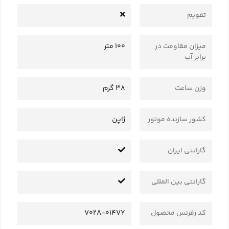
تقویم
میزان مقاومت در
100 متر
برابر آب
وزن ساعت
38 گرم
کشور سازنده موتور
ژاپن
گارانتی ایران
گارانتی بین المللی
کد رفرنس محصول
V02A-014VY