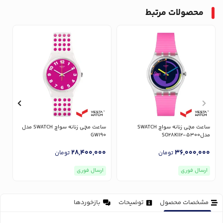
محصولات مرتبط
ساعت مچی زنانه سواچ SWATCH
ساعت مچی زنانه سواچ SWATCH مدل
مدلSO28K112-5300
GW190
K
0
28,400,000
36,000,000
تومان
تومان
ارسال فوری
ارسال فوری
مشخصات محصول
توضیحات
بازخوردها