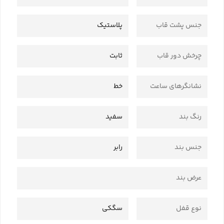
جنس پشت قاب
پلاستیک
چرخش دور قاب
ثابت
نشانگرهای ساعت
خط
رنگ بند
سفید
جنس بند
رابر
عرض بند
نوع قفل
سگکی