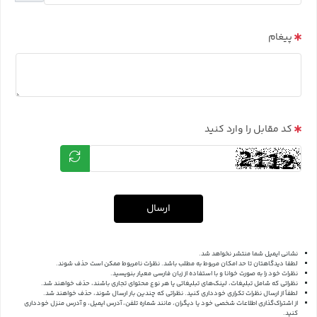
پیغام
کد مقابل را وارد کنید
ارسال
نشانی ایمیل شما منتشر نخواهد شد.
لطفا دیدگاهتان تا حد امکان مربوط به مطلب باشد. نظرات نامربوط ممکن است حذف شوند.
نظرات خود را به صورت خوانا و با استفاده از زبان فارسی معیار بنویسید.
نظراتی که شامل تبلیغات، لینک‌های تبلیغاتی یا هر نوع محتوای تجاری باشند، حذف خواهند شد.
لطفاً از ارسال نظرات تکراری خودداری کنید. نظراتی که چندین بار ارسال شوند، حذف خواهند شد.
از اشتراک‌گذاری اطلاعات شخصی خود یا دیگران، مانند شماره تلفن، آدرس ایمیل، و آدرس منزل خودداری
کنید.