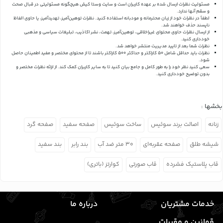
مسئولیت نظرات ارسال شده بر عهده کاربران است و سایت وستا کیش هیچگونه مسئولیتی در قبال صحت
و سقم آنها ندارد.
لطفاً در نظرات خود از زبان محترمانه و مودبانه استفاده کنید. نظرات توهین‌آمیز، تهدیدآمیز، یا حاوی الفاظ
ناپسند حذف خواهند شد.
از ارسال نظرات حاوی محتوای غیراخلاقی، توهین‌آمیز، تهمت، نشر اکاذیب، تبلیغات سیاسی و مذهبی
خودداری کنید.
نظرات شما بعد از تایید مدیریت منتشر خواهد شد.
نظرات باید حداقل شامل 50 کاراکتر و حداکثر 500 کاراکتر باشند تا از محتوای مختصر و مفید اطمینان حاصل
شود.
سعی کنید نظر خود را به طور کامل و جامع بیان کنید تا به سایر کاربران کمک کند.
از ارائه نظرات مختصر و
بدون توضیح خودداری کنید.
بخشها :
زنانه
اصالت برند سوئیس
ساخت سوئیس
صفحه سفید
صفحه گرد
شیشه طلق
صفحه عقربه‌ای
۳۰ متر ضد آب
بند رابر
بند سفید
قاب پلاستیک فشرده
قاب صورتی
کوارتز (باتری)
خدمات مشتریان
درباره ما
قوانین و مقررات