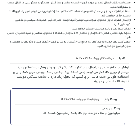
مسئولیت نظرات ارسال شده بر عهده کاربران است و سایت وستا کیش هیچگونه مسئولیتی در قبال صحت
و سقم آنها ندارد.
لطفاً در نظرات خود از زبان محترمانه و مودبانه استفاده کنید. نظرات توهین‌آمیز، تهدیدآمیز، یا حاوی الفاظ
ناپسند حذف خواهند شد.
از ارسال نظرات حاوی محتوای غیراخلاقی، توهین‌آمیز، تهمت، نشر اکاذیب، تبلیغات سیاسی و مذهبی
خودداری کنید.
نظرات شما بعد از تایید مدیریت منتشر خواهد شد.
نظرات باید حداقل شامل 50 کاراکتر و حداکثر 500 کاراکتر باشند تا از محتوای مختصر و مفید اطمینان حاصل
شود.
سعی کنید نظر خود را به طور کامل و جامع بیان کنید تا به سایر کاربران کمک کند.
از ارائه نظرات مختصر و
بدون توضیح خودداری کنید.
نادیا
دوشنبه 14 اردیبهشت 1405 - 17:37
اولش به خاطر طراحی مینیمال و برندش انتخابش کردم، ولی وقتی به دستم رسید
بیشتر از چیزی که فکر می‌کردم راضی‌کننده بود. بندش راحته، وزنش خیلی کمه و برای
استفاده طولانی مدت عالیه. برای کسی که تحرک زیاد داره یا ساعت سنگین دوست
نداره، انتخاب خیلی خوبیه
وستا واچ
چهارشنبه 16 اردیبهشت 1405 - 10:49
وقتتون بخیر
مبارکتون باشه ، خوشحالیم که باعث رضایتتون هست 🙏