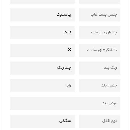
جنس پشت قاب
پلاستیک
چرخش دور قاب
ثابت
نشانگرهای ساعت
رنگ بند
چند رنگ
جنس بند
رابر
عرض بند
نوع قفل
سگکی