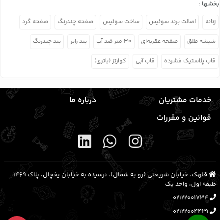
بخشها :
زنانه
اصالت برند سوئیس
ساخت سوئیس
صفحه چندرنگ
صفحه گرد
شیشه طلق
صفحه عقربه‌ای
۳۰ متر ضد آب
بند رابر
بند چندرنگ
قاب پلاستیک فشرده
قاب آبی
کوارتز (باتری)
خدمات مشتریان
درباره ما
قوانین و مقررات
قلهک، خیابان شریعتی (رو به شمال)، نرسیده به خیابان یخچال، پلاک ۱۴۶۹،
طبقه اول، واحد یک
02122001734
02122004429