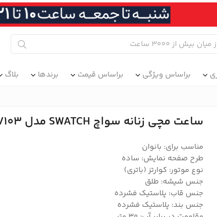
ی
براساس ویژگی
براساس قیمت
برندها
بلاگ
ساعت مچی زنانه سواچ SWATCH مدل SS08V103
مناسب برای: بانوان
طرح صفحه نمایش: ساده
نوع موتور: کوارتز (باتری)
جنس شیشه: طلق
جنس قاب: پلاستیک فشرده
جنس بند: پلاستیک فشرده
مقاومت در برابر آب: 30 متر