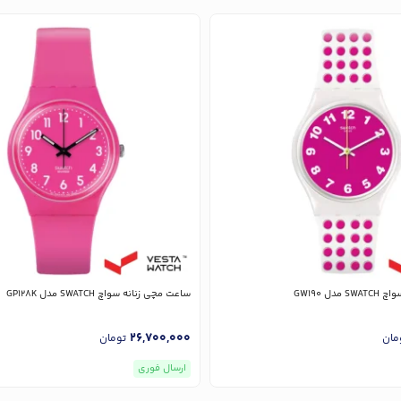
دل GW190
ساعت مچی زنانه سواچ SWATCH مدل GP128K
26,700,000
مان
تومان
ارسال فوری