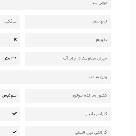
عرض بند
نوع قفل
سگکی
تقویم
میزان مقاومت در برابر آب
30 متر
وزن ساعت
کشور سازنده موتور
سوئیس
گارانتی ایران
گارانتی بین المللی