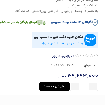
اصالت برند: سوئیس
به همراه: جعبه اورجینال، گارانتی بین‌المللی اصالت کالا
گارانتی ۲۴ ماهه وستا سرویس
ارسال رایگان به سراسر کشو
امکان خرید اقساطی با اسنپ پی
پرداخت در چهار قسط بدون کارمزد
(0
بازخورد کاربران
)
برند:
سواچ
کدکالا:
39,293,000
تومان
افزودن به سبد