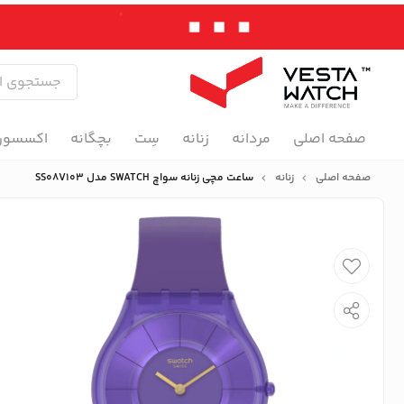
صفحه اصلی
مردانه
زنانه
سِت
بچگانه
اکسسور
صفحه اصلی
زنانه
ساعت مچی زنانه سواچ SWATCH مدل SS08V103