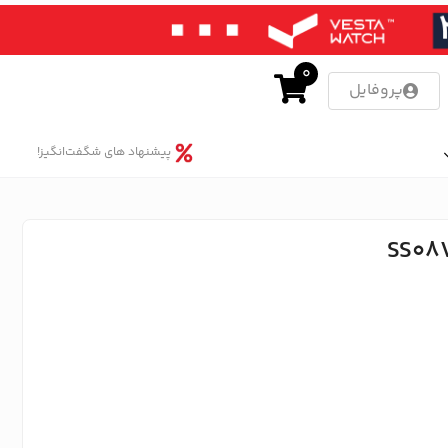
0
پروفایل
پیشنهاد های شگفت‌انگیز!