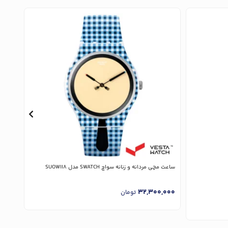
ساعت مچی مردانه و زنانه سواچ SWATCH مدل SUOW118
ساعت مچی 
,000
32,300,000
تومان
ارسا