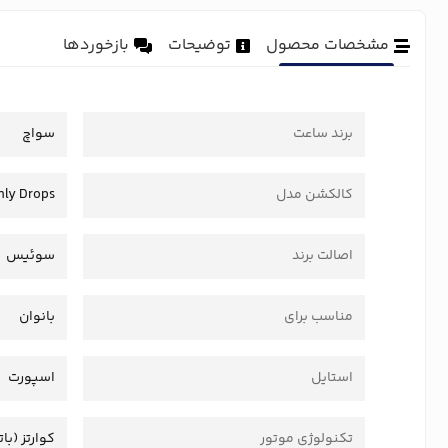
مشخصات محصول
توضیحات
بازخوردها
برند ساعت
سواچ
کالکشن مدل
hly Drops
اصالت برند
سوئیس
مناسب برای
بانوان
استایل
اسپورت
تکنولوژی موتور
کوارتز (بات