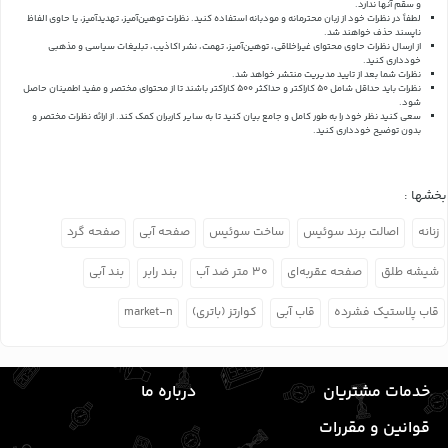
و سقم آنها ندارد.
لطفاً در نظرات خود از زبان محترمانه و مودبانه استفاده کنید. نظرات توهین‌آمیز، تهدیدآمیز، یا حاوی الفاظ
ناپسند حذف خواهند شد.
از ارسال نظرات حاوی محتوای غیراخلاقی، توهین‌آمیز، تهمت، نشر اکاذیب، تبلیغات سیاسی و مذهبی
خودداری کنید.
نظرات شما بعد از تایید مدیریت منتشر خواهد شد.
نظرات باید حداقل شامل 50 کاراکتر و حداکثر 500 کاراکتر باشند تا از محتوای مختصر و مفید اطمینان حاصل
شود.
سعی کنید نظر خود را به طور کامل و جامع بیان کنید تا به سایر کاربران کمک کند.
از ارائه نظرات مختصر و
بدون توضیح خودداری کنید.
بخشها :
زنانه
اصالت برند سوئیس
ساخت سوئیس
صفحه آبی
صفحه گرد
شیشه طلق
صفحه عقربه‌ای
۳۰ متر ضد آب
بند رابر
بند آبی
قاب پلاستیک فشرده
قاب آبی
کوارتز (باتری)
market-n
خدمات مشتریان
درباره ما
قوانین و مقررات