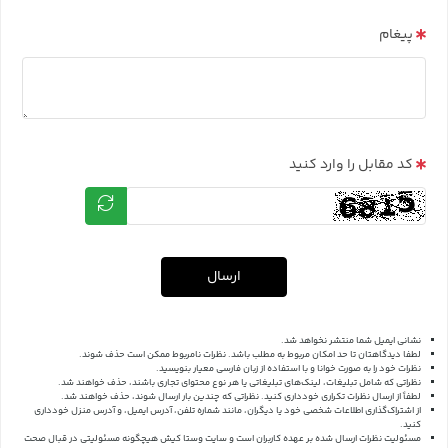
پیغام
کد مقابل را وارد کنید
ارسال
نشانی ایمیل شما منتشر نخواهد شد.
لطفا دیدگاهتان تا حد امکان مربوط به مطلب باشد. نظرات نامربوط ممکن است حذف شوند.
نظرات خود را به صورت خوانا و با استفاده از زبان فارسی معیار بنویسید.
نظراتی که شامل تبلیغات، لینک‌های تبلیغاتی یا هر نوع محتوای تجاری باشند، حذف خواهند شد.
لطفاً از ارسال نظرات تکراری خودداری کنید. نظراتی که چندین بار ارسال شوند، حذف خواهند شد.
از اشتراک‌گذاری اطلاعات شخصی خود یا دیگران، مانند شماره تلفن، آدرس ایمیل، و آدرس منزل خودداری
کنید.
مسئولیت نظرات ارسال شده بر عهده کاربران است و سایت وستا کیش هیچگونه مسئولیتی در قبال صحت