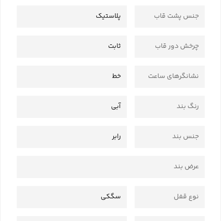
جنس پشت قاب
پلاستیک
چرخش دور قاب
ثابت
نشانگرهای ساعت
خط
رنگ بند
آبی
جنس بند
رابر
عرض بند
نوع قفل
سگکی