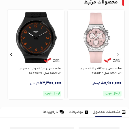
محصولات مرتبط
ساعت مچی مردانه و زنانه سواچ
ساعت مچی مردانه و زنانه سواچ
س
SWATCH مدل YVS532
SWATCH مدل SS07B106
CH
0
53,300,000
50,600,000
تومان
تومان
ارسال فوری
ارسال فوری
مشخصات محصول
توضیحات
بازخوردها