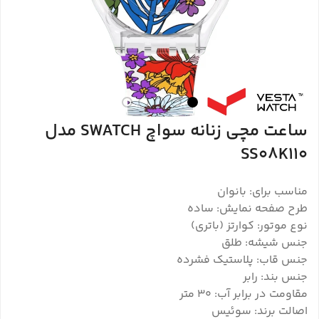
ساعت مچی زنانه سواچ SWATCH مدل
SS08K110
مناسب برای: بانوان
طرح صفحه نمایش: ساده
نوع موتور: کوارتز (باتری)
جنس شیشه: طلق
جنس قاب: پلاستیک فشرده
جنس بند: رابر
مقاومت در برابر آب: 30 متر
اصالت برند: سوئیس