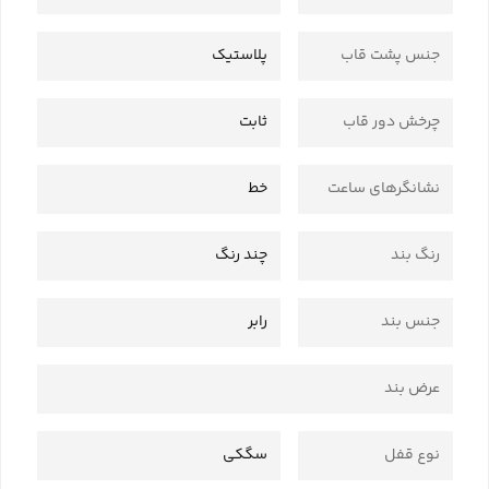
جنس پشت قاب
پلاستیک
چرخش دور قاب
ثابت
نشانگرهای ساعت
خط
رنگ بند
چند رنگ
جنس بند
رابر
عرض بند
نوع قفل
سگکی