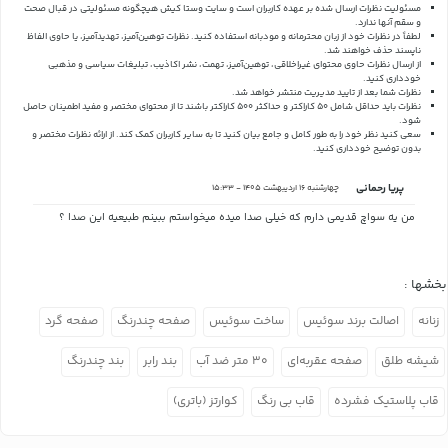
مسئولیت نظرات ارسال شده بر عهده کاربران است و سایت وستا کیش هیچگونه مسئولیتی در قبال صحت
و سقم آنها ندارد.
لطفاً در نظرات خود از زبان محترمانه و مودبانه استفاده کنید. نظرات توهین‌آمیز، تهدیدآمیز، یا حاوی الفاظ
ناپسند حذف خواهند شد.
از ارسال نظرات حاوی محتوای غیراخلاقی، توهین‌آمیز، تهمت، نشر اکاذیب، تبلیغات سیاسی و مذهبی
خودداری کنید.
نظرات شما بعد از تایید مدیریت منتشر خواهد شد.
نظرات باید حداقل شامل 50 کاراکتر و حداکثر 500 کاراکتر باشند تا از محتوای مختصر و مفید اطمینان حاصل
شود.
سعی کنید نظر خود را به طور کامل و جامع بیان کنید تا به سایر کاربران کمک کند.
از ارائه نظرات مختصر و
بدون توضیح خودداری کنید.
پریا رحمانی
چهارشنبه 16 اردیبهشت 1405 - 15:33
من یه سواچ قدیمی دارم که خیلی صدا میده میخواستم ببینم طبیعیه این صدا ؟
بخشها :
زنانه
اصالت برند سوئیس
ساخت سوئیس
صفحه چندرنگ
صفحه گرد
شیشه طلق
صفحه عقربه‌ای
۳۰ متر ضد آب
بند رابر
بند چندرنگ
قاب پلاستیک فشرده
قاب بی رنگ
کوارتز (باتری)