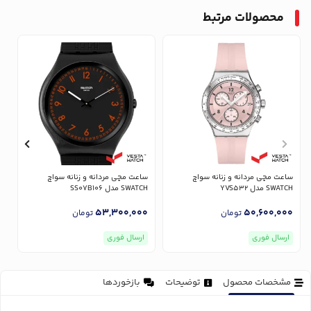
محصولات مرتبط
ساعت مچی مردانه و زنانه سواچ
ساعت مچی مردانه و زنانه سواچ
س
SWATCH مدل YVS532
SWATCH مدل SS07B106
CH
0
53,300,000
50,600,000
تومان
تومان
ارسال فوری
ارسال فوری
مشخصات محصول
توضیحات
بازخوردها