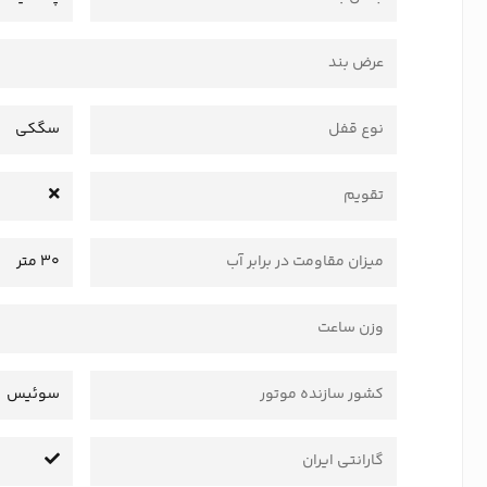
عرض بند
نوع قفل
سگکی
تقویم
میزان مقاومت در برابر آب
30 متر
وزن ساعت
کشور سازنده موتور
سوئیس
گارانتی ایران