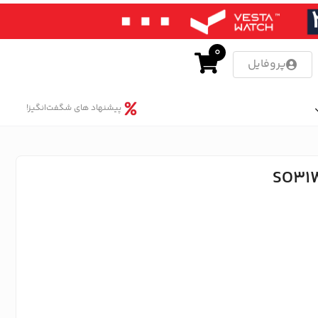
0
پروفایل
پیشنهاد های شگفت‌انگیز!