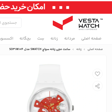
صفحه اصلی
مردانه
زنانه
سِت
بچگانه
اکسسور
صفحه اصلی
زنانه
ساعت مچی زنانه سواچ SWATCH مدل SO31W104