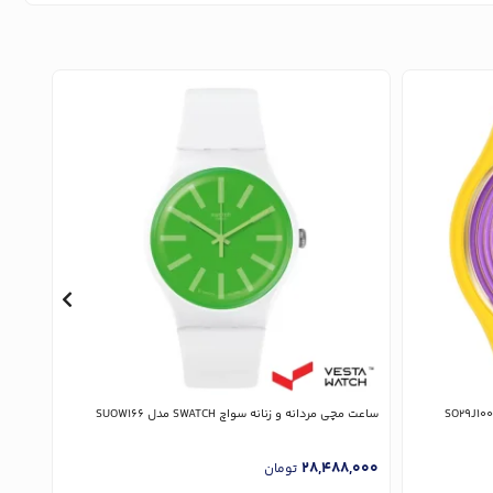
ساعت مچی مردانه و زنانه سواچ SWATCH مدل SUOW166
ساعت مچی زن
,000
28,488,000
تومان