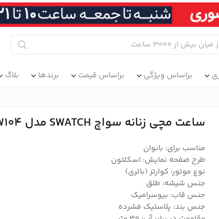
ی
براساس ویژگی
براساس قیمت
برندها
بلاگ
ساعت مچی زنانه سواچ SWATCH مدل SO31W104
مناسب برای: بانوان
طرح صفحه نمایش: اسکلتون
نوع موتور: کوارتز (باتری)
جنس شیشه: طلق
جنس قاب: بیوسرامیک
جنس بند: پلاستیک فشرده
مقاومت در برابر آب: 30 متر