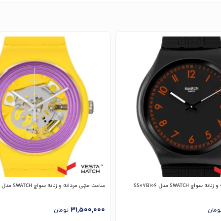
چ SWATCH مدل SS07B106
ساعت مچی مردانه و زنانه سواچ SWATCH مدل SO29J100
31,500,000
ومان
تومان