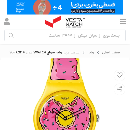
صفحه اصلی
زنانه
ساعت مچی زنانه سواچ SWATCH مدل SO29Z134