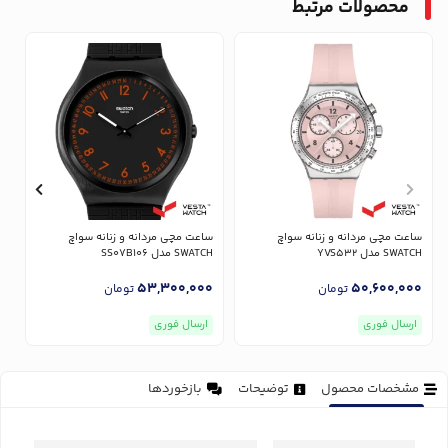
محصولات مرتبط
ساعت مچی مردانه و زنانه سواچ
ساعت مچی مردانه و زنانه سواچ
س
SWATCH مدل YVS532
SWATCH مدل SS07B106
CH
0
53,300,000
50,600,000
تومان
تومان
ارسال فوری
ارسال فوری
مشخصات محصول
توضیحات
بازخوردها