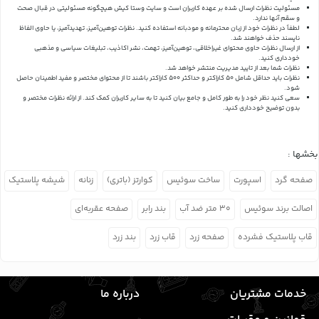
مسئولیت نظرات ارسال شده بر عهده کاربران است و سایت وستا کیش هیچگونه مسئولیتی در قبال صحت
و سقم آنها ندارد.
لطفاً در نظرات خود از زبان محترمانه و مودبانه استفاده کنید. نظرات توهین‌آمیز، تهدیدآمیز، یا حاوی الفاظ
ناپسند حذف خواهند شد.
از ارسال نظرات حاوی محتوای غیراخلاقی، توهین‌آمیز، تهمت، نشر اکاذیب، تبلیغات سیاسی و مذهبی
خودداری کنید.
نظرات شما بعد از تایید مدیریت منتشر خواهد شد.
نظرات باید حداقل شامل 50 کاراکتر و حداکثر 500 کاراکتر باشند تا از محتوای مختصر و مفید اطمینان حاصل
شود.
سعی کنید نظر خود را به طور کامل و جامع بیان کنید تا به سایر کاربران کمک کند.
از ارائه نظرات مختصر و
بدون توضیح خودداری کنید.
بخشها :
صفحه گرد
اسپورت
ساخت سوئیس
کوارتز (باتری)
زنانه
شیشه پلاستیک
اصالت برند سوئیس
۳۰ متر ضد آب
بند رابر
صفحه عقربه‌ای
قاب پلاستیک فشرده
صفحه زرد
قاب زرد
بند زرد
خدمات مشتریان
درباره ما