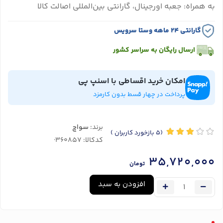
به همراه: جعبه اورجینال، گارانتی بین‌المللی اصالت کالا
گارانتی ۲۴ ماهه وستا سرویس
ارسال رایگان به سراسر کشور
امکان خرید اقساطی با اسنپ پی
پرداخت در چهار قسط بدون کارمزد
برند:
سواچ
(5
بازخورد کاربران
)
کدکالا:
35,720,000
تومان
افزودن به سبد