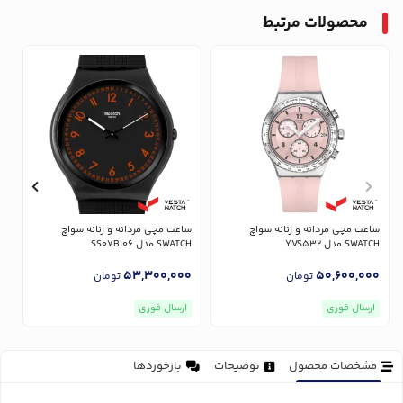
محصولات مرتبط
ساعت مچی مردانه و زنانه سواچ
ساعت مچی مردانه و زنانه سواچ
س
SWATCH مدل YVS532
SWATCH مدل SS07B106
CH
0
53,300,000
50,600,000
تومان
تومان
ارسال فوری
ارسال فوری
مشخصات محصول
توضیحات
بازخوردها