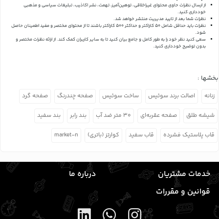
از ارسال نظرات حاوی محتوای غیراخلاقی، توهین‌آمیز، تهمت، نشر اکاذیب، تبلیغات سیاسی و مذهبی
خودداری کنید.
نظرات شما بعد از تایید مدیریت منتشر خواهد شد.
نظرات باید حداقل شامل 50 کاراکتر و حداکثر 500 کاراکتر باشند تا از محتوای مختصر و مفید اطمینان حاصل
شود.
سعی کنید نظر خود را به طور کامل و جامع بیان کنید تا به سایر کاربران کمک کند.
از ارائه نظرات مختصر و
بدون توضیح خودداری کنید.
بخشها :
زنانه
اصالت برند سوئیس
ساخت سوئیس
صفحه چندرنگ
صفحه گرد
شیشه طلق
صفحه عقربه‌ای
۳۰ متر ضد آب
بند رابر
بند سفید
قاب پلاستیک فشرده
قاب سفید
کوارتز (باتری)
market-n
خدمات مشتریان
درباره ما
قوانین و مقررات