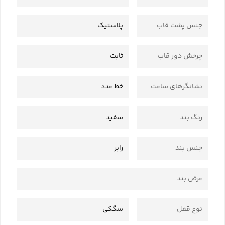
جنس پشت قاب
پلاستیک
چرخش دور قاب
ثابت
نشانگرهای ساعت
خط عدد
رنگ بند
سفید
جنس بند
رابر
عرض بند
نوع قفل
سگکی