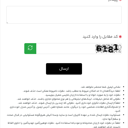
کد مقابل را وارد کنید
ارسال
نشانی ایمیل شما منتشر نخواهد شد.
لطفا دیدگاهتان تا حد امکان مربوط به مطلب باشد. نظرات نامربوط ممکن است حذف شوند.
نظرات خود را به صورت خوانا و با استفاده از زبان فارسی معیار بنویسید.
نظراتی که شامل تبلیغات، لینک‌های تبلیغاتی یا هر نوع محتوای تجاری باشند، حذف خواهند شد.
لطفاً از ارسال نظرات تکراری خودداری کنید. نظراتی که چندین بار ارسال شوند، حذف خواهند شد.
از اشتراک‌گذاری اطلاعات شخصی خود یا دیگران، مانند شماره تلفن، آدرس ایمیل، و آدرس منزل خودداری
کنید.
مسئولیت نظرات ارسال شده بر عهده کاربران است و سایت وستا کیش هیچگونه مسئولیتی در قبال صحت
و سقم آنها ندارد.
لطفاً در نظرات خود از زبان محترمانه و مودبانه استفاده کنید. نظرات توهین‌آمیز، تهدیدآمیز، یا حاوی الفاظ
ناپسند حذف خواهند شد.