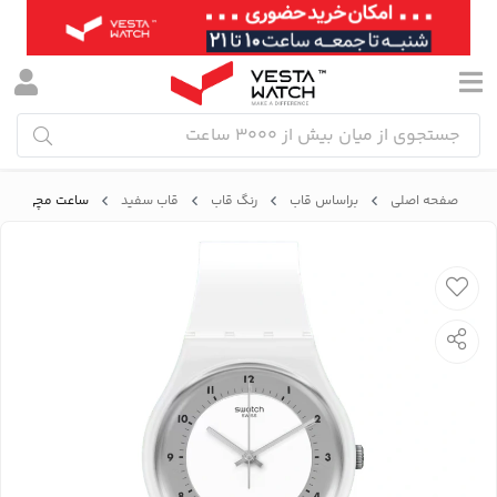
صفحه اصلی
براساس قاب
رنگ قاب
قاب سفید
ساعت مچی زنانه سواچ SWATCH م