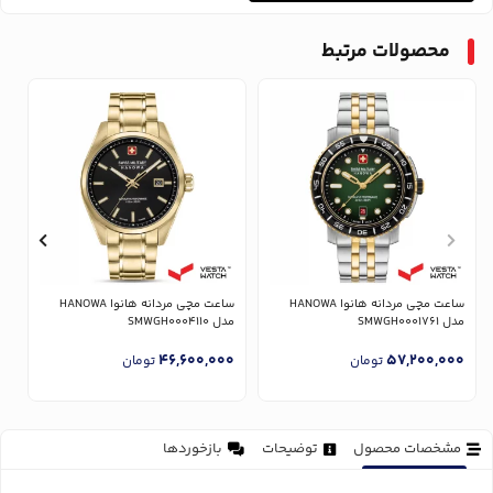
محصولات مرتبط
ساعت مچی مردانه هانوا HANOWA
ساعت مچی مردانه هانوا HANOWA
مدل SMWGH0001761
مدل SMWGH0004110
1
0
46,600,000
57,200,000
تومان
تومان
مشخصات محصول
توضیحات
بازخوردها