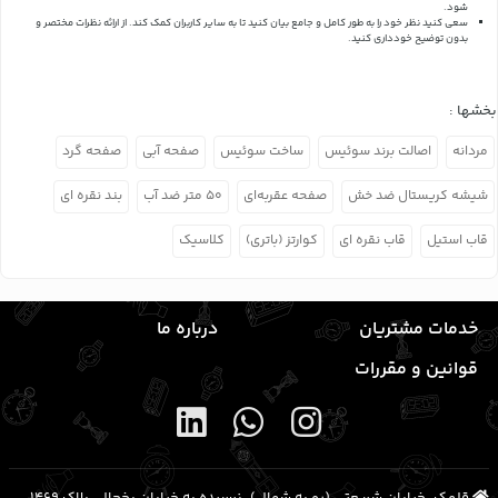
شود.
سعی کنید نظر خود را به طور کامل و جامع بیان کنید تا به سایر کاربران کمک کند.
از ارائه نظرات مختصر و
بدون توضیح خودداری کنید.
بخشها :
مردانه
اصالت برند سوئیس
ساخت سوئیس
صفحه آبی
صفحه گرد
شیشه کریستال ضد خش
صفحه عقربه‌ای
۵۰ متر ضد آب
بند نقره ای
قاب استیل
قاب نقره ای
کوارتز (باتری)
کلاسیک
خدمات مشتریان
درباره ما
قوانین و مقررات
قلهک، خیابان شریعتی (رو به شمال)، نرسیده به خیابان یخچال، پلاک ۱۴۶۹،