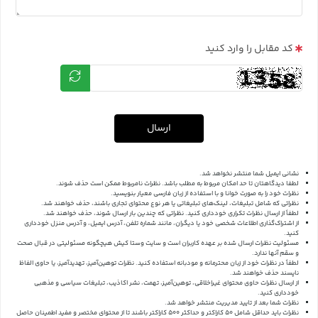
کد مقابل را وارد کنید
ارسال
نشانی ایمیل شما منتشر نخواهد شد.
لطفا دیدگاهتان تا حد امکان مربوط به مطلب باشد. نظرات نامربوط ممکن است حذف شوند.
نظرات خود را به صورت خوانا و با استفاده از زبان فارسی معیار بنویسید.
نظراتی که شامل تبلیغات، لینک‌های تبلیغاتی یا هر نوع محتوای تجاری باشند، حذف خواهند شد.
لطفاً از ارسال نظرات تکراری خودداری کنید. نظراتی که چندین بار ارسال شوند، حذف خواهند شد.
از اشتراک‌گذاری اطلاعات شخصی خود یا دیگران، مانند شماره تلفن، آدرس ایمیل، و آدرس منزل خودداری
کنید.
مسئولیت نظرات ارسال شده بر عهده کاربران است و سایت وستا کیش هیچگونه مسئولیتی در قبال صحت
و سقم آنها ندارد.
لطفاً در نظرات خود از زبان محترمانه و مودبانه استفاده کنید. نظرات توهین‌آمیز، تهدیدآمیز، یا حاوی الفاظ
ناپسند حذف خواهند شد.
از ارسال نظرات حاوی محتوای غیراخلاقی، توهین‌آمیز، تهمت، نشر اکاذیب، تبلیغات سیاسی و مذهبی
خودداری کنید.
نظرات شما بعد از تایید مدیریت منتشر خواهد شد.
نظرات باید حداقل شامل 50 کاراکتر و حداکثر 500 کاراکتر باشند تا از محتوای مختصر و مفید اطمینان حاصل