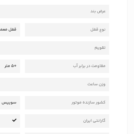
عرض بند
نوع قفل
قفل معمو
تقویم
مقاومت در برابر آب
50 متر
وزن ساعت
کشور سازنده موتور
سوییس
گارانتی ایران