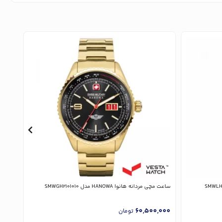
ساعت مچی مردانه هانوا HANOWA مدل SMWGH2101010
ساعت مچی مر
,000
60,500,000
تومان