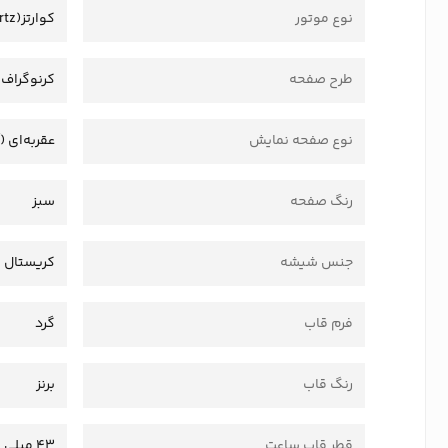
نوع موتور
کوارتز(Quartz)
طرح صفحه
کرنوگراف
نوع صفحه نمایش
عقربه‌ای (
رنگ صفحه
سبز
جنس شیشه
کریستال
فرم قاب
گرد
رنگ قاب
برنز
قطر قاب ساعت
43 میلی متر