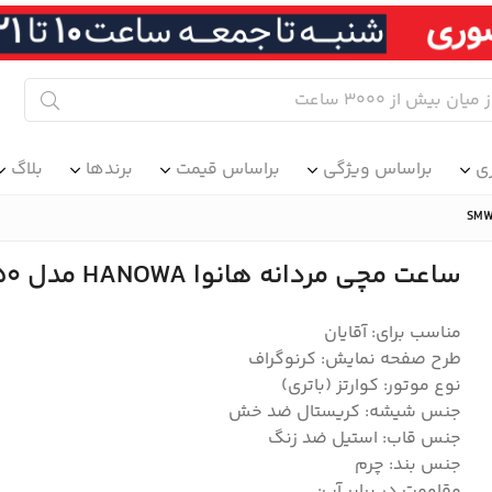
ی
براساس ویژگی
براساس قیمت
برندها
بلاگ
ساعت مچی مردانه هانوا HANOWA مدل SMWGC0003850
مناسب برای: آقایان
طرح صفحه نمایش: کرنوگراف
نوع موتور: کوارتز (باتری)
جنس شیشه: کریستال ضد خش
جنس قاب: استیل ضد زنگ
جنس بند: چرم
مقاومت در برابر آب: