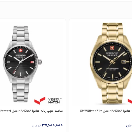
SMWGH0004110
ساعت مچی زنانه هانوا HANOWA مدل SMWLH2200201
37,600,000
مان
تومان