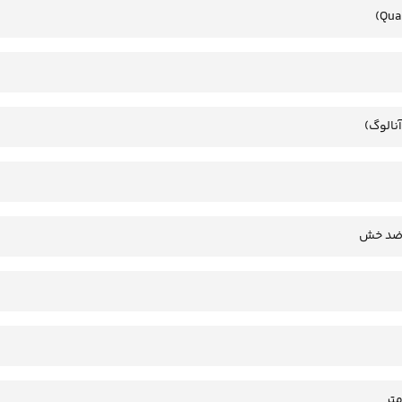
آنالوگ)
 ضد خش