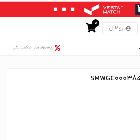
0
پروفایل
پیشنهاد های شگفت‌انگیز!