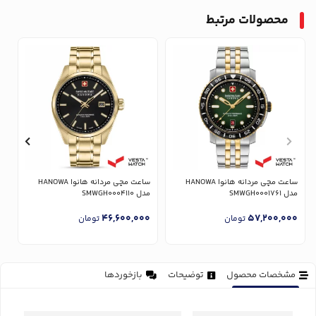
محصولات مرتبط
ساعت مچی مردانه هانوا HANOWA
ساعت مچی مردانه هانوا HANOWA
مدل SMWGH0001761
مدل SMWGH0004110
1
0
46,600,000
57,200,000
تومان
تومان
مشخصات محصول
توضیحات
بازخوردها