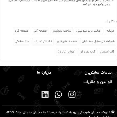
سعی کنید نظر خود را به طور کامل و جامع بیان کنید تا به سایر کاربران کمک کند.
از ارائه نظرات مختصر و
بدون توضیح خودداری کنید.
بخشها :
مردانه
اصالت برند سوئیس
ساخت سوئیس
صفحه آبی
صفحه گرد
شیشه کریستال ضد خش
صفحه عقربه‌ای
۵۰ متر ضد آب
بند مشکی
قاب استیل
قاب نقره ای
کوارتز (باتری)
خدمات مشتریان
درباره ما
قوانین و مقررات
قلهک، خیابان شریعتی (رو به شمال)، نرسیده به خیابان یخچال، پلاک ۱۴۶۹،