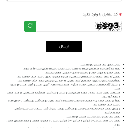
کد مقابل را وارد کنید
ارسال
نشانی ایمیل شما منتشر نخواهد شد.
لطفا دیدگاهتان تا حد امکان مربوط به مطلب باشد. نظرات نامربوط ممکن است حذف شوند.
نظرات خود را به صورت خوانا و با استفاده از زبان فارسی معیار بنویسید.
نظراتی که شامل تبلیغات، لینک‌های تبلیغاتی یا هر نوع محتوای تجاری باشند، حذف خواهند شد.
لطفاً از ارسال نظرات تکراری خودداری کنید. نظراتی که چندین بار ارسال شوند، حذف خواهند شد.
از اشتراک‌گذاری اطلاعات شخصی خود یا دیگران، مانند شماره تلفن، آدرس ایمیل، و آدرس منزل خودداری
کنید.
مسئولیت نظرات ارسال شده بر عهده کاربران است و سایت وستا کیش هیچگونه مسئولیتی در قبال صحت
و سقم آنها ندارد.
لطفاً در نظرات خود از زبان محترمانه و مودبانه استفاده کنید. نظرات توهین‌آمیز، تهدیدآمیز، یا حاوی الفاظ
ناپسند حذف خواهند شد.
از ارسال نظرات حاوی محتوای غیراخلاقی، توهین‌آمیز، تهمت، نشر اکاذیب، تبلیغات سیاسی و مذهبی
خودداری کنید.
نظرات شما بعد از تایید مدیریت منتشر خواهد شد.
نظرات باید حداقل شامل 50 کاراکتر و حداکثر 500 کاراکتر باشند تا از محتوای مختصر و مفید اطمینان حاصل
شود.