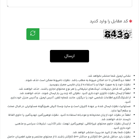
کد مقابل را وارد کنید
ارسال
نشانی ایمیل شما منتشر نخواهد شد.
لطفا دیدگاهتان تا حد امکان مربوط به مطلب باشد. نظرات نامربوط ممکن است حذف شوند.
نظرات خود را به صورت خوانا و با استفاده از زبان فارسی معیار بنویسید.
نظراتی که شامل تبلیغات، لینک‌های تبلیغاتی یا هر نوع محتوای تجاری باشند، حذف خواهند شد.
لطفاً از ارسال نظرات تکراری خودداری کنید. نظراتی که چندین بار ارسال شوند، حذف خواهند شد.
از اشتراک‌گذاری اطلاعات شخصی خود یا دیگران، مانند شماره تلفن، آدرس ایمیل، و آدرس منزل خودداری
کنید.
مسئولیت نظرات ارسال شده بر عهده کاربران است و سایت وستا کیش هیچگونه مسئولیتی در قبال صحت
و سقم آنها ندارد.
لطفاً در نظرات خود از زبان محترمانه و مودبانه استفاده کنید. نظرات توهین‌آمیز، تهدیدآمیز، یا حاوی الفاظ
ناپسند حذف خواهند شد.
از ارسال نظرات حاوی محتوای غیراخلاقی، توهین‌آمیز، تهمت، نشر اکاذیب، تبلیغات سیاسی و مذهبی
خودداری کنید.
نظرات شما بعد از تایید مدیریت منتشر خواهد شد.
نظرات باید حداقل شامل 50 کاراکتر و حداکثر 500 کاراکتر باشند تا از محتوای مختصر و مفید اطمینان حاصل