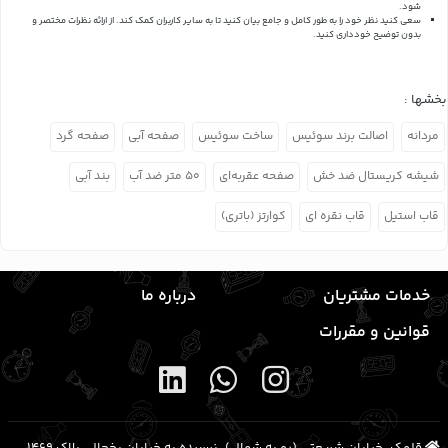
شود.
سعی کنید نظر خود را به طور کامل و جامع بیان کنید تا به سایر کاربران کمک کند.
از ارائه نظرات مختصر و
بدون توضیح خودداری کنید.
بخشها :
مردانه
اصالت برند سوئیس
ساخت سوئیس
صفحه آبی
صفحه گرد
شیشه کریستال ضد خش
صفحه عقربه‌ای
۵۰ متر ضد آب
بند آبی
قاب استیل
قاب نقره ای
کوارتز (باتری)
خدمات مشتریان
درباره ما
قوانین و مقررات
قلهک، خیابان شریعتی (رو به شمال)، نرسیده به خیابان یخچال، پلاک ۱۴۶۹،