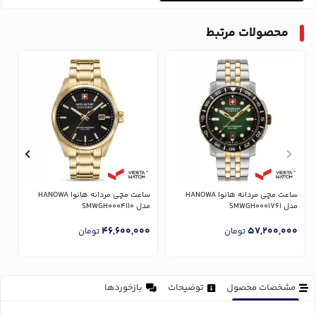
محصولات مرتبط
ساعت مچی مردانه هانوا HANOWA
ساعت مچی مردانه هانوا HANOWA
مدل SMWGH0001761
مدل SMWGH0004110
1
0
46,600,000
57,200,000
تومان
تومان
مشخصات محصول
توضیحات
بازخوردها