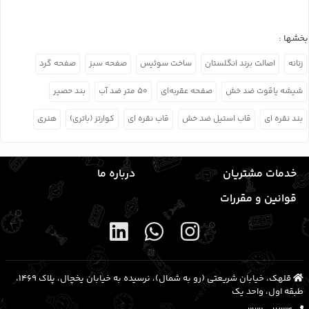
بخشها :
زنانه
اصالت برند انگلستان
ساخت سوئیس
صفحه سبز
صفحه گرد
شیشه یاقوت ضد خش
صفحه عقربه‌ای
۵۰ متر ضد آب
بند حصیر
بند نقره ای
قاب استیل ضد خش
قاب نقره ای
کوارتز (باتری)
هنری
خدمات مشتریان
درباره ما
قوانین و مقررات
قلهک، خیابان شریعتی (رو به شمال)، نرسیده به خیابان یخچال، پلاک ۱۴۶۹،
طبقه اول، واحد یک