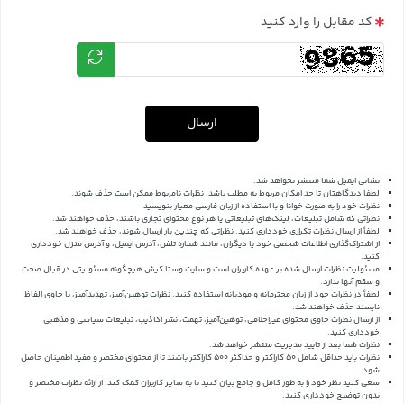
کد مقابل را وارد کنید
ارسال
نشانی ایمیل شما منتشر نخواهد شد.
لطفا دیدگاهتان تا حد امکان مربوط به مطلب باشد. نظرات نامربوط ممکن است حذف شوند.
نظرات خود را به صورت خوانا و با استفاده از زبان فارسی معیار بنویسید.
نظراتی که شامل تبلیغات، لینک‌های تبلیغاتی یا هر نوع محتوای تجاری باشند، حذف خواهند شد.
لطفاً از ارسال نظرات تکراری خودداری کنید. نظراتی که چندین بار ارسال شوند، حذف خواهند شد.
از اشتراک‌گذاری اطلاعات شخصی خود یا دیگران، مانند شماره تلفن، آدرس ایمیل، و آدرس منزل خودداری
کنید.
مسئولیت نظرات ارسال شده بر عهده کاربران است و سایت وستا کیش هیچگونه مسئولیتی در قبال صحت
و سقم آنها ندارد.
لطفاً در نظرات خود از زبان محترمانه و مودبانه استفاده کنید. نظرات توهین‌آمیز، تهدیدآمیز، یا حاوی الفاظ
ناپسند حذف خواهند شد.
از ارسال نظرات حاوی محتوای غیراخلاقی، توهین‌آمیز، تهمت، نشر اکاذیب، تبلیغات سیاسی و مذهبی
خودداری کنید.
نظرات شما بعد از تایید مدیریت منتشر خواهد شد.
نظرات باید حداقل شامل 50 کاراکتر و حداکثر 500 کاراکتر باشند تا از محتوای مختصر و مفید اطمینان حاصل
شود.
سعی کنید نظر خود را به طور کامل و جامع بیان کنید تا به سایر کاربران کمک کند.
از ارائه نظرات مختصر و
بدون توضیح خودداری کنید.