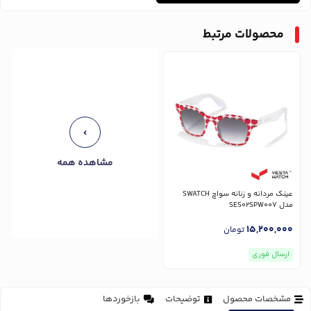
محصولات مرتبط
مشاهده همه
عینک مردانه و زنانه سواچ SWATCH
مدل SES02SPW007
15,200,000
تومان
ارسال فوری
مشخصات محصول
توضیحات
بازخوردها