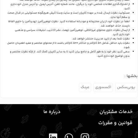
لطفاً از ارسال نظرات تکراری خودداری کنید. نظراتی که چندین بار ارسال شوند، حذف خواهند شد.
از اشتراک‌گذاری اطلاعات شخصی خود یا دیگران، مانند شماره تلفن، آدرس ایمیل، و آدرس منزل خودداری
کنید.
مسئولیت نظرات ارسال شده بر عهده کاربران است و سایت وستا کیش هیچگونه مسئولیتی در قبال صحت
و سقم آنها ندارد.
لطفاً در نظرات خود از زبان محترمانه و مودبانه استفاده کنید. نظرات توهین‌آمیز، تهدیدآمیز، یا حاوی الفاظ
ناپسند حذف خواهند شد.
از ارسال نظرات حاوی محتوای غیراخلاقی، توهین‌آمیز، تهمت، نشر اکاذیب، تبلیغات سیاسی و مذهبی
خودداری کنید.
نظرات شما بعد از تایید مدیریت منتشر خواهد شد.
نظرات باید حداقل شامل 50 کاراکتر و حداکثر 500 کاراکتر باشند تا از محتوای مختصر و مفید اطمینان حاصل
شود.
سعی کنید نظر خود را به طور کامل و جامع بیان کنید تا به سایر کاربران کمک کند.
از ارائه نظرات مختصر و
بدون توضیح خودداری کنید.
بخشها :
یونی‌سکس
اکسسوری
عینک
خدمات مشتریان
درباره ما
قوانین و مقررات