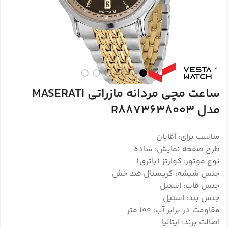
ساعت مچی مردانه مازراتی MASERATI
مدل R8873638003
مناسب برای: آقایان
طرح صفحه نمایش: ساده
نوع موتور: کوارتز (باتری)
جنس شیشه: کریستال ضد خش
جنس قاب: استیل
جنس بند: استیل
مقاومت در برابر آب: ۱۰۰ متر
اصالت برند: ایتالیا