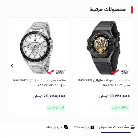
محصولات مرتبط
ساعت مچی مردانه مازراتی MASERATI
ساعت مچی مردانه مازراتی MASERATI
مدل R8821108036
مدل R8873612049
مدل
0
64,750,000
99,720,000
تومان
تومان
ارسال فوری
ارسال فوری
مشخصات محصول
توضیحات
بازخوردها