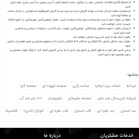
از اشتراک‌گذاری اطلاعات شخصی خود یا دیگران، مانند شماره تلفن، آدرس ایمیل، و آدرس منزل خودداری
کنید.
مسئولیت نظرات ارسال شده بر عهده کاربران است و سایت وستا کیش هیچگونه مسئولیتی در قبال صحت
و سقم آنها ندارد.
لطفاً در نظرات خود از زبان محترمانه و مودبانه استفاده کنید. نظرات توهین‌آمیز، تهدیدآمیز، یا حاوی الفاظ
ناپسند حذف خواهند شد.
از ارسال نظرات حاوی محتوای غیراخلاقی، توهین‌آمیز، تهمت، نشر اکاذیب، تبلیغات سیاسی و مذهبی
خودداری کنید.
نظرات شما بعد از تایید مدیریت منتشر خواهد شد.
نظرات باید حداقل شامل 50 کاراکتر و حداکثر 500 کاراکتر باشند تا از محتوای مختصر و مفید اطمینان حاصل
شود.
سعی کنید نظر خود را به طور کامل و جامع بیان کنید تا به سایر کاربران کمک کند.
از ارائه نظرات مختصر و
بدون توضیح خودداری کنید.
بخشها :
مردانه
اصالت برند ایتالیا
ساخت ژاپن
صفحه قهوه ای
صفحه گرد
شیشه کریستال ضد خش
صفحه عقربه‌ای
تقویم‌دار
۱۰۰ متر ضد آب
بند استیل
بند نقره ای
قاب استیل
قاب نقره ای
کوارتز (باتری)
کلاسیک
خدمات مشتریان
درباره ما