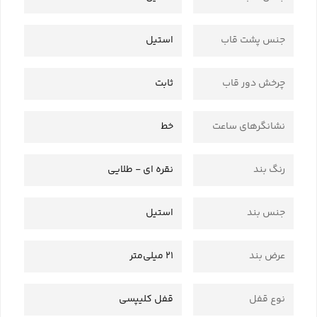
جنس پشت قاب
استیل
چرخش دور قاب
ثابت
نشانگرهای ساعت
خط
رنگ بند
نقره ای - طلایی
جنس بند
استیل
عرض بند
21 میلی‌متر
نوع قفل
قفل کلیپسی