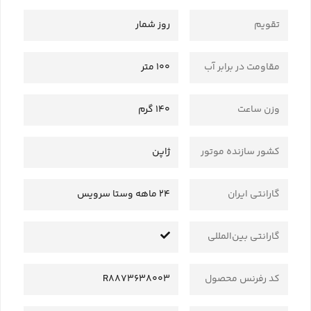
تقویم
روز شمار
مقاومت در برابر آب
100 متر
وزن ساعت
140 گرم
کشور سازنده موتور
ژاپن
گارانتی ایران
24 ماهه وستا سرویس
گارانتی بین‌المللی
کد رفرنس محصول
R8873638003