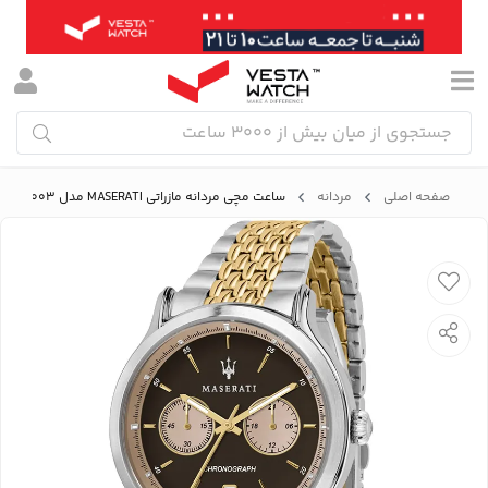
صفحه اصلی
مردانه
ساعت مچی مردانه مازراتی MASERATI مدل R8873638003