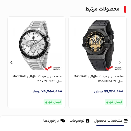
محصولات مرتبط
ساعت مچی مردانه مازراتی MASERATI
ساعت مچی مردانه مازراتی MASERATI
مدل R8821108036
مدل R8873612049
مدل
0
64,750,000
99,720,000
تومان
تومان
ارسال فوری
ارسال فوری
مشخصات محصول
توضیحات
بازخوردها