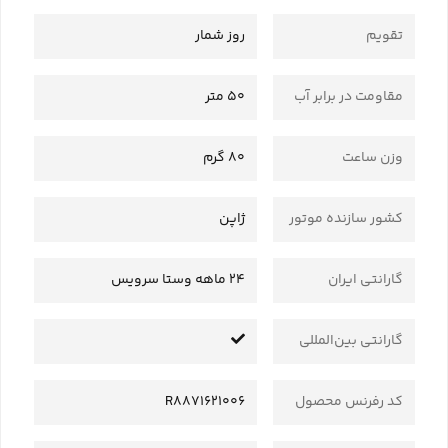
تقویم
روز شمار
مقاومت در برابر آب
50 متر
وزن ساعت
80 گرم
کشور سازنده موتور
ژاپن
گارانتی ایران
24 ماهه وستا سرویس
گارانتی بین‌المللی
کد رفرنس محصول
R8871621006