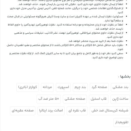
نظراتی که شامل تبلیغات، لینک‌های تبلیغاتی یا هر نوع محتوای تجاری باشند، حذف خواهند شد.
لطفاً از ارسال نظرات تکراری خودداری کنید. نظراتی که چندین بار ارسال شوند، حذف خواهند شد.
از اشتراک‌گذاری اطلاعات شخصی خود یا دیگران، مانند شماره تلفن، آدرس ایمیل، و آدرس منزل خودداری
کنید.
مسئولیت نظرات ارسال شده بر عهده کاربران است و سایت وستا کیش هیچگونه مسئولیتی در قبال صحت
و سقم آنها ندارد.
لطفاً در نظرات خود از زبان محترمانه و مودبانه استفاده کنید. نظرات توهین‌آمیز، تهدیدآمیز، یا حاوی الفاظ
ناپسند حذف خواهند شد.
از ارسال نظرات حاوی محتوای غیراخلاقی، توهین‌آمیز، تهمت، نشر اکاذیب، تبلیغات سیاسی و مذهبی
خودداری کنید.
نظرات شما بعد از تایید مدیریت منتشر خواهد شد.
نظرات باید حداقل شامل 50 کاراکتر و حداکثر 500 کاراکتر باشند تا از محتوای مختصر و مفید اطمینان حاصل
شود.
سعی کنید نظر خود را به طور کامل و جامع بیان کنید تا به سایر کاربران کمک کند.
از ارائه نظرات مختصر و
بدون توضیح خودداری کنید.
بخشها :
بند مشکی
صفحه گرد
بند چرم
اسپورت
مردانه
کوارتز (باتری)
ساخت ژاپن
قاب استیل
صفحه مشکی
۵۰ متر ضد آب
شیشه کریستال ضد خش
قاب نقره ای
اصالت برند ایتالیا
صفحه عقربه‌ای
تقویم‌دار