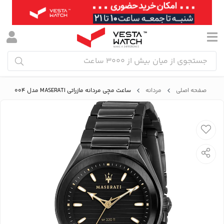
صفحه اصلی
مردانه
ساعت مچی مردانه مازراتی MASERATI مدل R8853139004