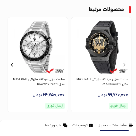
محصولات مرتبط
ساعت مچی مردانه مازراتی MASERATI
ساعت مچی مردانه مازراتی MASERATI
مدل R8821108036
مدل R8873612049
مدل
0
64,750,000
99,720,000
تومان
تومان
ارسال فوری
ارسال فوری
مشخصات محصول
توضیحات
بازخوردها