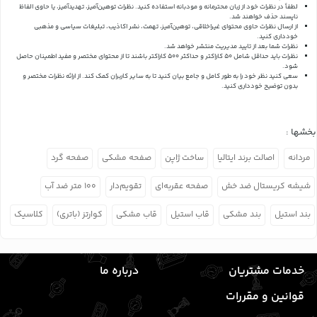
لطفاً در نظرات خود از زبان محترمانه و مودبانه استفاده کنید. نظرات توهین‌آمیز، تهدیدآمیز، یا حاوی الفاظ
ناپسند حذف خواهند شد.
از ارسال نظرات حاوی محتوای غیراخلاقی، توهین‌آمیز، تهمت، نشر اکاذیب، تبلیغات سیاسی و مذهبی
خودداری کنید.
نظرات شما بعد از تایید مدیریت منتشر خواهد شد.
نظرات باید حداقل شامل 50 کاراکتر و حداکثر 500 کاراکتر باشند تا از محتوای مختصر و مفید اطمینان حاصل
شود.
سعی کنید نظر خود را به طور کامل و جامع بیان کنید تا به سایر کاربران کمک کند.
از ارائه نظرات مختصر و
بدون توضیح خودداری کنید.
بخشها :
مردانه
اصالت برند ایتالیا
ساخت ژاپن
صفحه مشکی
صفحه گرد
شیشه کریستال ضد خش
صفحه عقربه‌ای
تقویم‌دار
۱۰۰ متر ضد آب
بند استیل
بند مشکی
قاب استیل
قاب مشکی
کوارتز (باتری)
کلاسیک
خدمات مشتریان
درباره ما
قوانین و مقررات