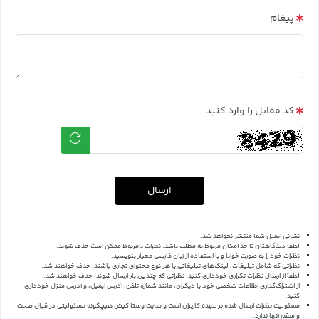
پیغام
کد مقابل را وارد کنید
ارسال
نشانی ایمیل شما منتشر نخواهد شد.
لطفا دیدگاهتان تا حد امکان مربوط به مطلب باشد. نظرات نامربوط ممکن است حذف شوند.
نظرات خود را به صورت خوانا و با استفاده از زبان فارسی معیار بنویسید.
نظراتی که شامل تبلیغات، لینک‌های تبلیغاتی یا هر نوع محتوای تجاری باشند، حذف خواهند شد.
لطفاً از ارسال نظرات تکراری خودداری کنید. نظراتی که چندین بار ارسال شوند، حذف خواهند شد.
از اشتراک‌گذاری اطلاعات شخصی خود یا دیگران، مانند شماره تلفن، آدرس ایمیل، و آدرس منزل خودداری
کنید.
مسئولیت نظرات ارسال شده بر عهده کاربران است و سایت وستا کیش هیچگونه مسئولیتی در قبال صحت
و سقم آنها ندارد.