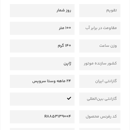
تقویم
روز شمار
مقاومت در برابر آب
100 متر
وزن ساعت
140 گرم
کشور سازنده موتور
ژاپن
گارانتی ایران
24 ماهه وستا سرویس
گارانتی بین‌المللی
کد رفرنس محصول
R8853139004