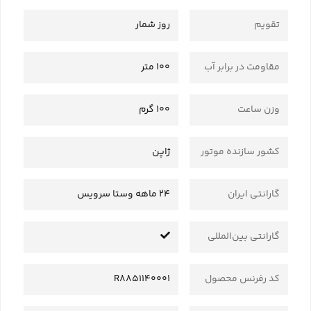
تقویم
روز شمار
مقاومت در برابر آب
100 متر
وزن ساعت
100 گرم
کشور سازنده موتور
ژاپن
گارانتی ایران
24 ماهه وستا سرویس
گارانتی بین‌المللی
کد رفرنس محصول
R8851140001