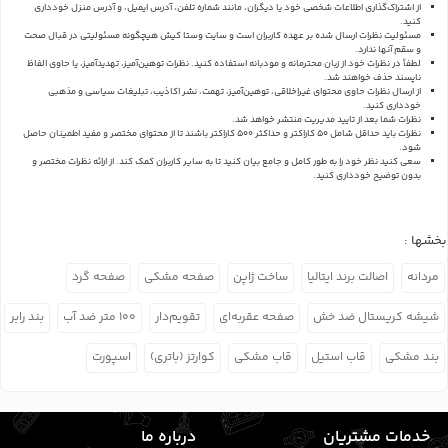
از اشتراک‌گذاری اطلاعات شخصی خود یا دیگران، مانند شماره تلفن، آدرس ایمیل، و آدرس منزل خودداری
کنید.
مسئولیت نظرات ارسال شده بر عهده کاربران است و سایت وستا کیش هیچگونه مسئولیتی در قبال صحت
و سقم آنها ندارد.
لطفاً در نظرات خود از زبان محترمانه و مودبانه استفاده کنید. نظرات توهین‌آمیز، تهدیدآمیز، یا حاوی الفاظ
ناپسند حذف خواهند شد.
از ارسال نظرات حاوی محتوای غیراخلاقی، توهین‌آمیز، تهمت، نشر اکاذیب، تبلیغات سیاسی و مذهبی
خودداری کنید.
نظرات شما بعد از تایید مدیریت منتشر خواهد شد.
نظرات باید حداقل شامل 50 کاراکتر و حداکثر 500 کاراکتر باشند تا از محتوای مختصر و مفید اطمینان حاصل
شود.
سعی کنید نظر خود را به طور کامل و جامع بیان کنید تا به سایر کاربران کمک کند.
از ارائه نظرات مختصر و
بدون توضیح خودداری کنید.
بخشها :
مردانه
اصالت برند ایتالیا
ساخت ژاپن
صفحه مشکی
صفحه گرد
شیشه کریستال ضد خش
صفحه عقربه‌ای
تقویم‌دار
۱۰۰ متر ضد آب
بند رابر
بند مشکی
قاب استیل
قاب مشکی
کوارتز (باتری)
اسپورت
خدمات مشتریان
درباره ما