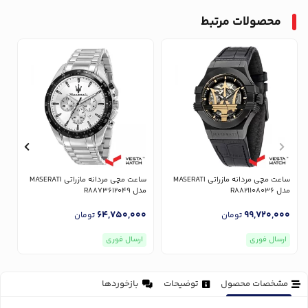
محصولات مرتبط
ساعت مچی مردانه مازراتی MASERATI
ساعت مچی مردانه مازراتی MASERATI
مدل R8821108036
مدل R8873612049
مدل
0
64,750,000
99,720,000
تومان
تومان
ارسال فوری
ارسال فوری
مشخصات محصول
توضیحات
بازخوردها