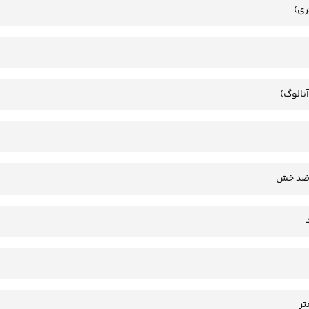
ری)
آنالوگ)
 ضد خش