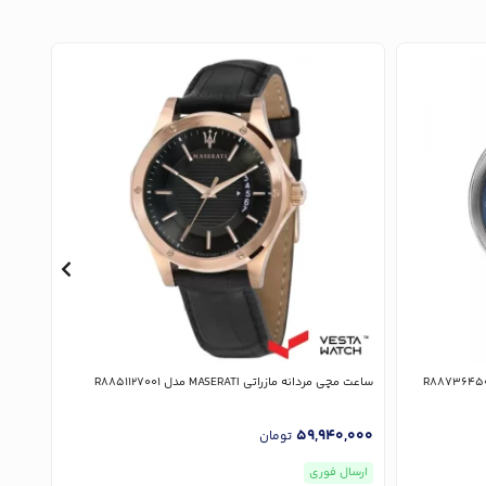
ساعت مچی مردانه مازراتی MASERATI مدل R8851127001
ساعت مچی مر
,000
59,940,000
تومان
ارسال فوری
ارسا