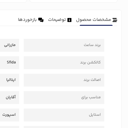
مشخصات محصول
توضیحات
بازخوردها
برند ساعت
مازراتی
کالکشن برند
Sfida
اصالت برند
ایتالیا
مناسب برای
آقایان
استایل
اسپورت