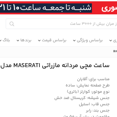
ی
براساس ویژگی
براساس قیمت
برندها
بلاگ
ساعت مچی مردانه مازراتی MASERATI مدل R8851123007
مناسب برای: آقایان
طرح صفحه نمایش: ساده
نوع موتور: کوارتز (باتری)
جنس شیشه: کریستال ضد خش
جنس قاب: استیل
جنس بند: رابر
مقاومت در برابر آب: ۵۰ متر