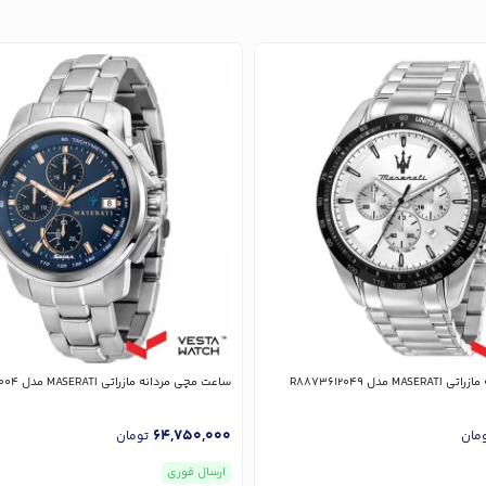
مدل R8873612049
ساعت مچی مردانه مازراتی MASERATI مدل R8873645004
64,750,000
مان
تومان
ارسال فوری