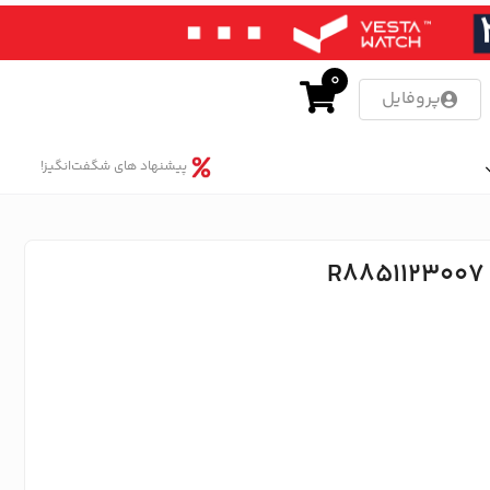
0
پروفایل
پیشنهاد های شگفت‌انگیز!