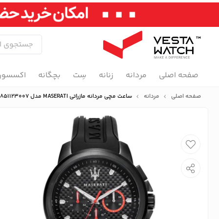
صفحه اصلی
مردانه
زنانه
سِت
بچگانه
اکسسور
صفحه اصلی
مردانه
ساعت مچی مردانه مازراتی MASERATI مدل R8851123007