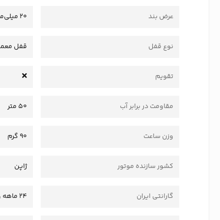
عرض بند
20 میلی‌متر
نوع قفل
قفل معمو
تقویم
مقاومت در برابر آب
50 متر
وزن ساعت
90 گرم
کشور سازنده موتور
ژاپن
گارانتی ایران
24 ماهه وستا سرویس