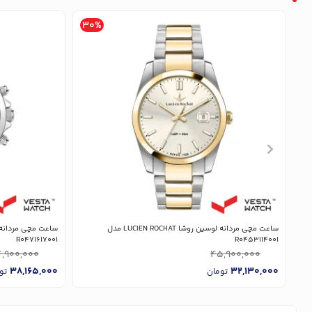
30%
ساعت مچی مردانه لوسین روشا LUCIEN ROCHAT مدل
R0471617001
R0453114001
,900,000
45,900,000
38,165,000
32,130,000
تومان
تو