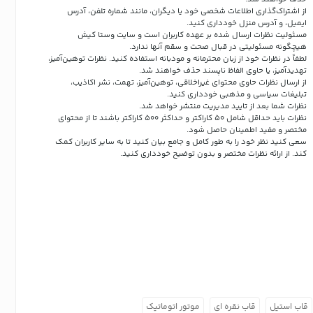
از اشتراک‌گذاری اطلاعات شخصی خود یا دیگران، مانند شماره تلفن، آدرس
ایمیل، و آدرس منزل خودداری کنید.
مسئولیت نظرات ارسال شده بر عهده کاربران است و سایت وستا کیش
هیچگونه مسئولیتی در قبال صحت و سقم آنها ندارد.
لطفاً در نظرات خود از زبان محترمانه و مودبانه استفاده کنید. نظرات توهین‌آمیز،
تهدیدآمیز، یا حاوی الفاظ ناپسند حذف خواهند شد.
از ارسال نظرات حاوی محتوای غیراخلاقی، توهین‌آمیز، تهمت، نشر اکاذیب،
تبلیغات سیاسی و مذهبی خودداری کنید.
نظرات شما بعد از تایید مدیریت منتشر خواهد شد.
نظرات باید حداقل شامل 50 کاراکتر و حداکثر 500 کاراکتر باشند تا از محتوای
مختصر و مفید اطمینان حاصل شود.
سعی کنید نظر خود را به طور کامل و جامع بیان کنید تا به سایر کاربران کمک
کند.
از ارائه نظرات مختصر و بدون توضیح خودداری کنید.
قاب استیل
قاب نقره ای
موتور اتوماتیک