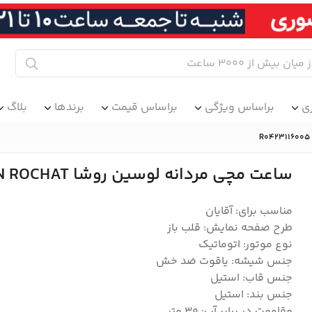
ی
براساس ویژگی
براساس قیمت
برندها
بلاگ
ساعت مچی مردانه لوسین روشا LUCIEN ROCHAT مدل R0423116005
مناسب برای: آقایان
طرح صفحه نمایش: قلب باز
نوع موتور: اتوماتیک
جنس شیشه: یاقوت ضد خش
جنس قاب: استیل
جنس بند: استیل
مقاومت در برابر آب: 30 متر