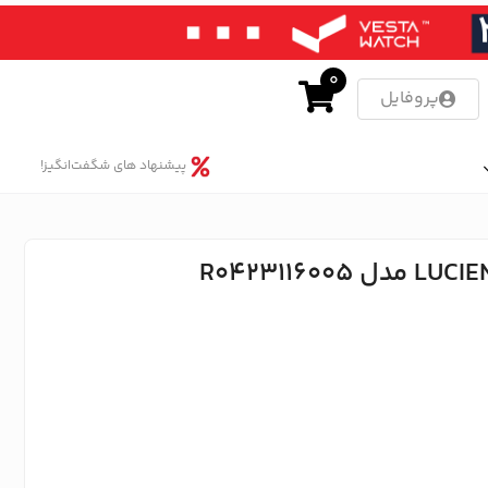
0
پروفایل
پیشنهاد های شگفت‌انگیز!