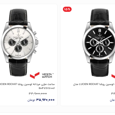
15%
ساعت مچی مردانه لوسین روشا LUCIEN ROCHAT مدل
R0471617002
44,900,000
44
35,920,000
مان
تومان