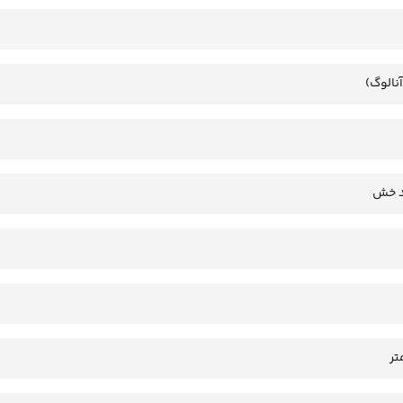
آنالوگ)
د خش