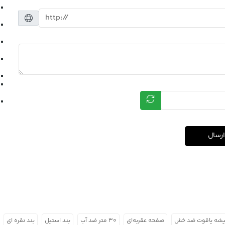
ارسال
شه یاقوت ضد خش
صفحه عقربه‌ای
۳۰ متر ضد آب
بند استیل
بند نقره ای