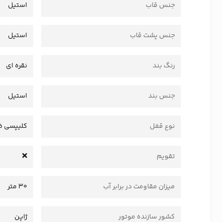
جنس قاب
استیل
جنس پشت قاب
استیل
رنگ بند
نقره ای
جنس بند
استیل
نوع قفل
کلیپسی ض
تقویم
میزان مقاومت در برابر آب
30 متر
کشور سازنده موتور
ژاپن