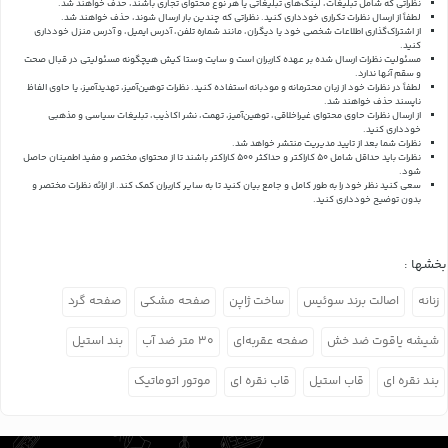
نظراتی که شامل تبلیغات، لینک‌های تبلیغاتی یا هر نوع محتوای تجاری باشند، حذف خواهند شد.
لطفاً از ارسال نظرات تکراری خودداری کنید. نظراتی که چندین بار ارسال شوند، حذف خواهند شد.
از اشتراک‌گذاری اطلاعات شخصی خود یا دیگران، مانند شماره تلفن، آدرس ایمیل، و آدرس منزل خودداری
کنید.
مسئولیت نظرات ارسال شده بر عهده کاربران است و سایت وستا کیش هیچگونه مسئولیتی در قبال صحت
و سقم آنها ندارد.
لطفاً در نظرات خود از زبان محترمانه و مودبانه استفاده کنید. نظرات توهین‌آمیز، تهدیدآمیز، یا حاوی الفاظ
ناپسند حذف خواهند شد.
از ارسال نظرات حاوی محتوای غیراخلاقی، توهین‌آمیز، تهمت، نشر اکاذیب، تبلیغات سیاسی و مذهبی
خودداری کنید.
نظرات شما بعد از تایید مدیریت منتشر خواهد شد.
نظرات باید حداقل شامل 50 کاراکتر و حداکثر 500 کاراکتر باشند تا از محتوای مختصر و مفید اطمینان حاصل
شود.
سعی کنید نظر خود را به طور کامل و جامع بیان کنید تا به سایر کاربران کمک کند.
از ارائه نظرات مختصر و
بدون توضیح خودداری کنید.
بخشها :
زنانه
اصالت برند سوئیس
ساخت ژاپن
صفحه مشکی
صفحه گرد
شیشه یاقوت ضد خش
صفحه عقربه‌ای
۳۰ متر ضد آب
بند استیل
بند نقره ای
قاب استیل
قاب نقره ای
موتور اتوماتیک