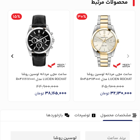
محصولات مرتبط
15%
30%
ساعت مچی مردانه لوسین روشا
ساعت مچی مردانه لوسین روشا
س
LUCIEN ROCHAT مدل R0453114001
LUCIEN ROCHAT مدل R0471617001
AT
44,900,000
45,900,000
0
38,165,000
32,130,000
تومان
تومان
مشخصات محصول
توضیحات
بازخوردها
برند ساعت
لوسین روشا