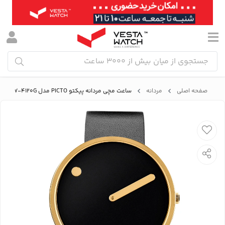
صفحه اصلی
مردانه
ساعت مچی مردانه پیکتو PICTO مدل P43387-4120G