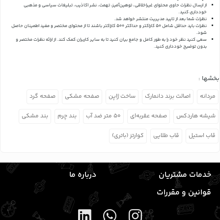
از ارسال نظرات حاوی محتوای غیراخلاقی، توهین‌آمیز، تهمت، نشر اکاذیب، تبلیغات سیاسی و مذهبی
خودداری کنید.
نظرات شما بعد از تایید مدیریت منتشر خواهد شد.
نظرات باید حداقل شامل 50 کاراکتر و حداکثر 500 کاراکتر باشند تا از محتوای مختصر و مفید اطمینان حاصل
شود.
سعی کنید نظر خود را به طور کامل و جامع بیان کنید تا به سایر کاربران کمک کند.
از ارائه نظرات مختصر و
بدون توضیح خودداری کنید.
بخشها :
مردانه
اصالت برند دانمارک
ساخت ژاپن
صفحه مشکی
صفحه گرد
شیشه هاردکس
صفحه عقربه‌ای
۵۰ متر ضد آب
بند چرم
بند مشکی
قاب استیل
قاب طلایی
کوارتز (باتری)
خدمات مشتریان
درباره ما
قوانین و مقررات