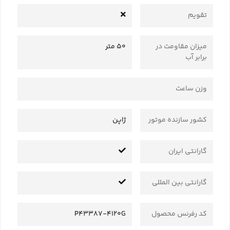
تقویم
میزان مقاومت در
50 متر
برابر آب
وزن ساعت
کشور سازنده موتور
ژاپن
گارانتی ایران
گارانتی بین المللی
کد رفرنس محصول
P43387-4120G