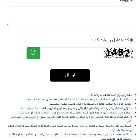
کد مقابل را وارد کنید
ارسال
نشانی ایمیل شما منتشر نخواهد شد.
لطفا دیدگاهتان تا حد امکان مربوط به مطلب باشد. نظرات نامربوط ممکن است حذف شوند.
نظرات خود را به صورت خوانا و با استفاده از زبان فارسی معیار بنویسید.
نظراتی که شامل تبلیغات، لینک‌های تبلیغاتی یا هر نوع محتوای تجاری باشند، حذف خواهند شد.
لطفاً از ارسال نظرات تکراری خودداری کنید. نظراتی که چندین بار ارسال شوند، حذف خواهند شد.
از اشتراک‌گذاری اطلاعات شخصی خود یا دیگران، مانند شماره تلفن، آدرس ایمیل، و آدرس منزل خودداری
کنید.
مسئولیت نظرات ارسال شده بر عهده کاربران است و سایت وستا کیش هیچگونه مسئولیتی در قبال صحت
و سقم آنها ندارد.
لطفاً در نظرات خود از زبان محترمانه و مودبانه استفاده کنید. نظرات توهین‌آمیز، تهدیدآمیز، یا حاوی الفاظ
ناپسند حذف خواهند شد.