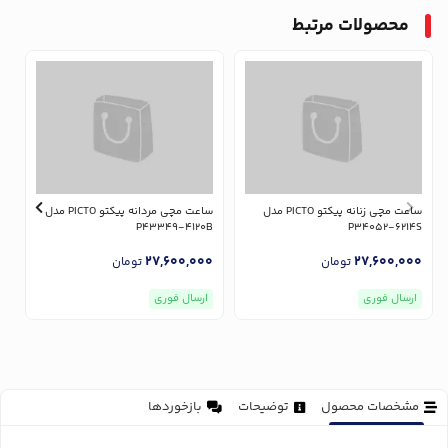
محصولات مرتبط
ساعت مچی زنانه پیکتو PICTO مدل
ساعت مچی مردانه پیکتو PICTO مدل
P43349-4120B
P34052-6214S
27,600,000
27,600,000
تومان
تومان
B
ارسال فوری
ارسال فوری
0
مشخصات محصول
توضیحات
بازخوردها