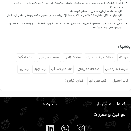
از ارسال نظرات حاوی محتوای غیراخلاقی، توهین‌آمیز، تهمت، نشر اکاذیب، تبلیغات سیاسی و مذهبی
خودداری کنید.
نظرات شما بعد از تایید مدیریت منتشر خواهد شد.
نظرات باید حداقل شامل 50 کاراکتر و حداکثر 500 کاراکتر باشند تا از محتوای مختصر و مفید اطمینان حاصل
شود.
سعی کنید نظر خود را به طور کامل و جامع بیان کنید تا به سایر کاربران کمک کند.
از ارائه نظرات مختصر و
بدون توضیح خودداری کنید.
بخشها :
مردانه
اصالت برند دانمارک
ساخت ژاپن
صفحه طوسی
صفحه گرد
شیشه هاردکس
صفحه عقربه‌ای
۵۰ متر ضد آب
بند چرم
بند زرد
قاب استیل
قاب نقره ای
کوارتز (باتری)
خدمات مشتریان
درباره ما
قوانین و مقررات