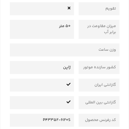
تقویم
میزان مقاومت در
50 متر
برابر آب
وزن ساعت
کشور سازنده موتور
ژاپن
گارانتی ایران
گارانتی بین المللی
کد رفرنس محصول
P43352-6120S