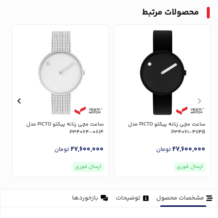
محصولات مرتبط
ساعت مچی زنانه پیکتو PICTO مدل
ساعت مچی زنانه پیکتو PICTO مدل
0
P34064-0814
P34061-4114B
0
27,600,000
27,600,000
تومان
تومان
ارسال فوری
ارسال فوری
مشخصات محصول
توضیحات
بازخوردها