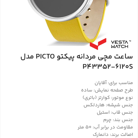
ساعت مچی مردانه پیکتو PICTO مدل
P43352-6120S
مناسب برای: آقایان
طرح صفحه نمایش: ساده
نوع موتور: کوارتز (باتری)
جنس شیشه: هاردلکس
جنس قاب: استیل
جنس بند: چرم
مقاومت در برابر آب: 50 متر
اصالت برند: دانمارک