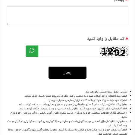
کد مقابل را وارد کنید
ارسال
نشانی ایمیل شما منتشر نخواهد شد.
لطفا دیدگاهتان تا حد امکان مربوط به مطلب باشد. نظرات نامربوط ممکن است حذف شوند.
نظرات خود را به صورت خوانا و با استفاده از زبان فارسی معیار بنویسید.
نظراتی که شامل تبلیغات، لینک‌های تبلیغاتی یا هر نوع محتوای تجاری باشند، حذف خواهند شد.
لطفاً از ارسال نظرات تکراری خودداری کنید. نظراتی که چندین بار ارسال شوند، حذف خواهند شد.
از اشتراک‌گذاری اطلاعات شخصی خود یا دیگران، مانند شماره تلفن، آدرس ایمیل، و آدرس منزل خودداری
کنید.
مسئولیت نظرات ارسال شده بر عهده کاربران است و سایت وستا کیش هیچگونه مسئولیتی در قبال صحت
و سقم آنها ندارد.
لطفاً در نظرات خود از زبان محترمانه و مودبانه استفاده کنید. نظرات توهین‌آمیز، تهدیدآمیز، یا حاوی الفاظ
ناپسند حذف خواهند شد.