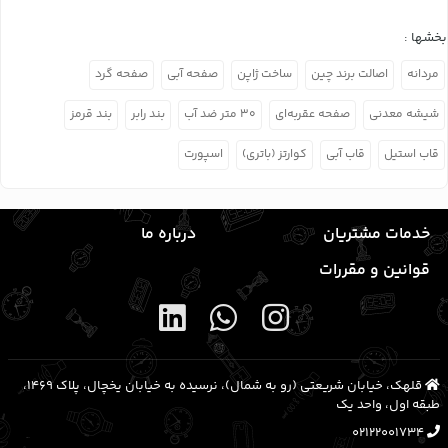
بخشها :
مردانه
اصالت برند چین
ساخت ژاپن
صفحه آبی
صفحه گرد
شیشه معدنی
صفحه عقربه‌ای
۳۰ متر ضد آب
بند رابر
بند قرمز
قاب استیل
قاب آبی
کوارتز (باتری)
اسپورت
خدمات مشتریان
درباره ما
قوانین و مقررات
قلهک، خیابان شریعتی (رو به شمال)، نرسیده به خیابان یخچال، پلاک ۱۴۶۹،
طبقه اول، واحد یک
02122001734