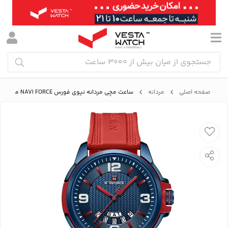
صفحه اصلی
مردانه
ساعت مچی مردانه نیوی فورس NAVI FORCE مدل NF9215 BE/BE/R