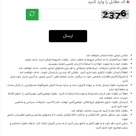
کد مقابل را وارد کنید
ارسال
نشانی ایمیل شما منتشر نخواهد شد.
لطفا دیدگاهتان تا حد امکان مربوط به مطلب باشد. نظرات نامربوط ممکن است حذف شوند.
نظرات خود را به صورت خوانا و با استفاده از زبان فارسی معیار بنویسید.
نظراتی که شامل تبلیغات، لینک‌های تبلیغاتی یا هر نوع محتوای تجاری باشند، حذف خواهند شد.
لطفاً از ارسال نظرات تکراری خودداری کنید. نظراتی که چندین بار ارسال شوند، حذف خواهند شد.
از اشتراک‌گذاری اطلاعات شخصی خود یا دیگران، مانند شماره تلفن، آدرس ایمیل، و آدرس منزل خودداری
کنید.
مسئولیت نظرات ارسال شده بر عهده کاربران است و سایت وستا کیش هیچگونه مسئولیتی در قبال صحت
و سقم آنها ندارد.
لطفاً در نظرات خود از زبان محترمانه و مودبانه استفاده کنید. نظرات توهین‌آمیز، تهدیدآمیز، یا حاوی الفاظ
ناپسند حذف خواهند شد.
از ارسال نظرات حاوی محتوای غیراخلاقی، توهین‌آمیز، تهمت، نشر اکاذیب، تبلیغات سیاسی و مذهبی
خودداری کنید.
نظرات شما بعد از تایید مدیریت منتشر خواهد شد.
نظرات باید حداقل شامل 50 کاراکتر و حداکثر 500 کاراکتر باشند تا از محتوای مختصر و مفید اطمینان حاصل
شود.
سعی کنید نظر خود را به طور کامل و جامع بیان کنید تا به سایر کاربران کمک کند.
از ارائه نظرات مختصر و
بدون توضیح خودداری کنید.