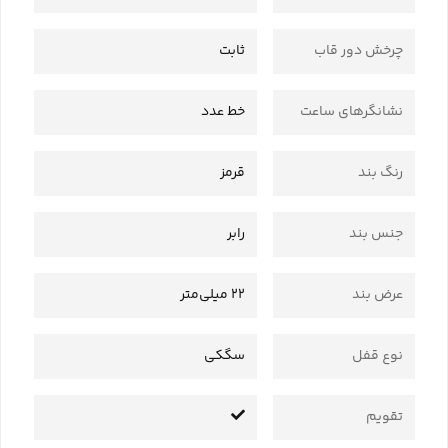
چرخش دور قاب
ثابت
نشانگرهای ساعت
خط عدد
رنگ بند
قرمز
جنس بند
رابر
عرض بند
22 میلی‌متر
نوع قفل
سگکی
تقویم