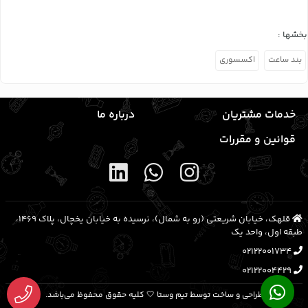
بخشها :
بند ساعت
اکسسوری
خدمات مشتریان
درباره ما
قوانین و مقررات
قلهک، خیابان شریعتی (رو به شمال)، نرسیده به خیابان یخچال، پلاک ۱۴۶۹،
طبقه اول، واحد یک
02122001734
02122004429
طراحی و ساخت توسط تیم وستا 🤍 کلیه حقوق محفوظ می‌باشد.