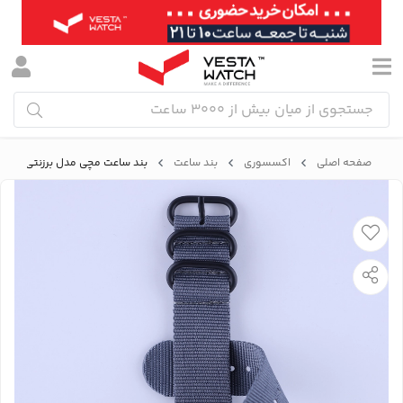
صفحه اصلی
اکسسوری
بند ساعت
بند ساعت مچی مدل برزنتی نیتو T/T/22mm