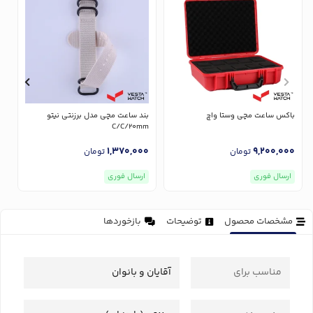
باکس ساعت مچی وستا واچ
بند ساعت مچی مدل برزنتی نیتو
ب
m
C/C/20mm
0
1,370,000
9,200,000
تومان
تومان
ارسال فوری
ارسال فوری
مشخصات محصول
توضیحات
بازخوردها
مناسب برای
آقایان و بانوان