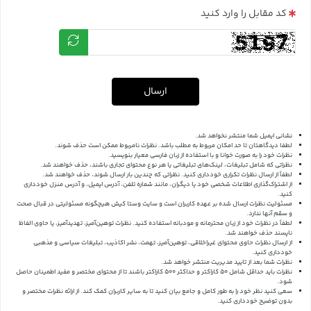
کد مقابل را وارد کنید
ارسال
نشانی ایمیل شما منتشر نخواهد شد.
لطفا دیدگاهتان تا حد امکان مربوط به مطلب باشد. نظرات نامربوط ممکن است حذف شوند.
نظرات خود را به صورت خوانا و با استفاده از زبان فارسی معیار بنویسید.
نظراتی که شامل تبلیغات، لینک‌های تبلیغاتی یا هر نوع محتوای تجاری باشند، حذف خواهند شد.
لطفاً از ارسال نظرات تکراری خودداری کنید. نظراتی که چندین بار ارسال شوند، حذف خواهند شد.
از اشتراک‌گذاری اطلاعات شخصی خود یا دیگران، مانند شماره تلفن، آدرس ایمیل، و آدرس منزل خودداری
کنید.
مسئولیت نظرات ارسال شده بر عهده کاربران است و سایت وستا کیش هیچگونه مسئولیتی در قبال صحت
و سقم آنها ندارد.
لطفاً در نظرات خود از زبان محترمانه و مودبانه استفاده کنید. نظرات توهین‌آمیز، تهدیدآمیز، یا حاوی الفاظ
ناپسند حذف خواهند شد.
از ارسال نظرات حاوی محتوای غیراخلاقی، توهین‌آمیز، تهمت، نشر اکاذیب، تبلیغات سیاسی و مذهبی
خودداری کنید.
نظرات شما بعد از تایید مدیریت منتشر خواهد شد.
نظرات باید حداقل شامل 50 کاراکتر و حداکثر 500 کاراکتر باشند تا از محتوای مختصر و مفید اطمینان حاصل
شود.
سعی کنید نظر خود را به طور کامل و جامع بیان کنید تا به سایر کاربران کمک کند.
از ارائه نظرات مختصر و
بدون توضیح خودداری کنید.