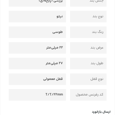
جنس بند
برزنتی (پارچه‌ای)
نوع بند
نیتو
رنگ بند
طوسی
عرض بند
22 میلی‌متر
طول بند
27 میلی‌متر
نوع قفل
قفل معمولی
کد رفرنس محصول
T/T/22mm
ارسال بازخورد